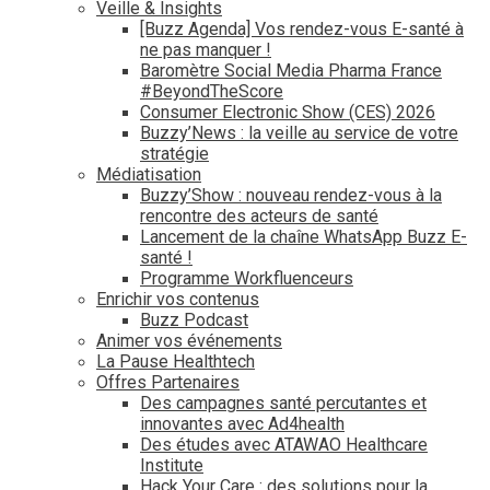
Veille & Insights
[Buzz Agenda] Vos rendez-vous E-santé à
ne pas manquer !
Baromètre Social Media Pharma France
#BeyondTheScore
Consumer Electronic Show (CES) 2026
Buzzy’News : la veille au service de votre
stratégie
Médiatisation
Buzzy’Show : nouveau rendez-vous à la
rencontre des acteurs de santé
Lancement de la chaîne WhatsApp Buzz E-
santé !
Programme Workfluenceurs
Enrichir vos contenus
Buzz Podcast
Animer vos événements
La Pause Healthtech
Offres Partenaires
Des campagnes santé percutantes et
innovantes avec Ad4health
Des études avec ATAWAO Healthcare
Institute
Hack Your Care : des solutions pour la