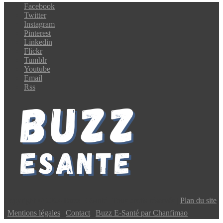
Facebook
Twitter
Instagram
Pinterest
Linkedin
Flickr
Tumblr
Youtube
Email
Rss
Copyright © 2024 Buzz E-Santé | Tous droits réservés |
Plan du site
|
Mentions légales
|
Contact
|
Buzz E-Santé par Chanfimao