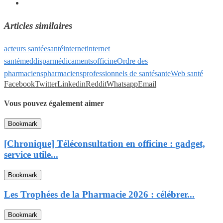
Articles similaires
acteurs santé
esanté
internet
internet
santé
meddispar
médicaments
officine
Ordre des
pharmaciens
pharmaciens
professionnels de santé
sante
Web santé
Facebook
Twitter
Linkedin
Reddit
Whatsapp
Email
Vous pouvez également aimer
Bookmark
[Chronique] Téléconsultation en officine : gadget,
service utile...
Bookmark
Les Trophées de la Pharmacie 2026 : célébrer...
Bookmark