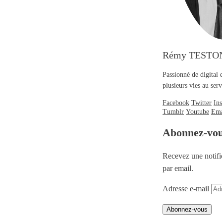
Rémy TESTO
Passionné de digital 
plusieurs vies au se
Facebook
Twitter
In
Tumblr
Youtube
Ema
Abonnez-vo
Recevez une notifi
par email.
Adresse e-mail
Abonnez-vous