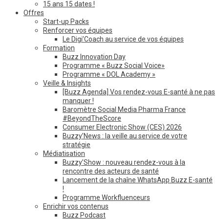
15 ans 15 dates !
Offres
Start-up Packs
Renforcer vos équipes
Le Digi’Coach au service de vos équipes
Formation
Buzz Innovation Day
Programme « Buzz Social Voice»
Programme « DOL Academy »
Veille & Insights
[Buzz Agenda] Vos rendez-vous E-santé à ne pas
manquer !
Baromètre Social Media Pharma France
#BeyondTheScore
Consumer Electronic Show (CES) 2026
Buzzy’News : la veille au service de votre
stratégie
Médiatisation
Buzzy’Show : nouveau rendez-vous à la
rencontre des acteurs de santé
Lancement de la chaîne WhatsApp Buzz E-santé
!
Programme Workfluenceurs
Enrichir vos contenus
Buzz Podcast