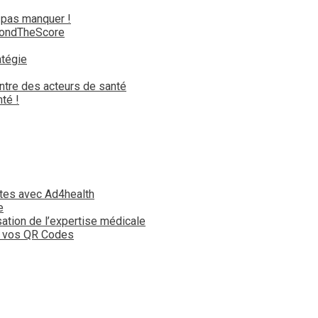
 pas manquer !
yondTheScore
atégie
ntre des acteurs de santé
té !
tes avec Ad4health
e
isation de l’expertise médicale
t vos QR Codes