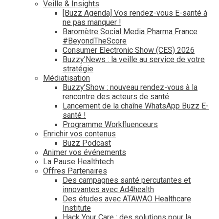
Veille & Insights
[Buzz Agenda] Vos rendez-vous E-santé à
ne pas manquer !
Baromètre Social Media Pharma France
#BeyondTheScore
Consumer Electronic Show (CES) 2026
Buzzy’News : la veille au service de votre
stratégie
Médiatisation
Buzzy’Show : nouveau rendez-vous à la
rencontre des acteurs de santé
Lancement de la chaîne WhatsApp Buzz E-
santé !
Programme Workfluenceurs
Enrichir vos contenus
Buzz Podcast
Animer vos événements
La Pause Healthtech
Offres Partenaires
Des campagnes santé percutantes et
innovantes avec Ad4health
Des études avec ATAWAO Healthcare
Institute
Hack Your Care : des solutions pour la