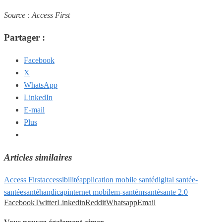
Source : Access First
Partager :
Facebook
X
WhatsApp
LinkedIn
E-mail
Plus
Articles similaires
Access First
accessibilité
application mobile santé
digital santé
e-
santé
esanté
handicap
internet mobile
m-santé
msanté
sante 2.0
Facebook
Twitter
Linkedin
Reddit
Whatsapp
Email