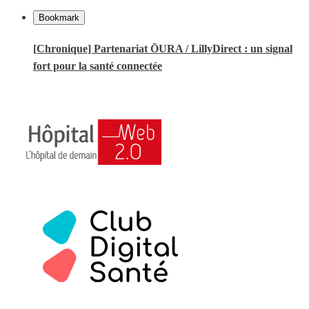
Bookmark
[Chronique] Partenariat ŌURA / LillyDirect : un signal
fort pour la santé connectée