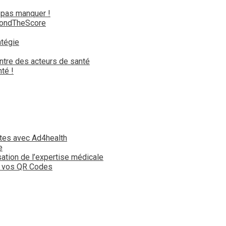
 pas manquer !
yondTheScore
atégie
ntre des acteurs de santé
té !
tes avec Ad4health
e
isation de l’expertise médicale
t vos QR Codes