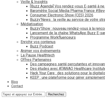
Veille & Insights
[Buzz Agenda] Vos rendez-vous E-santé à ne
Baromètre Social Media Pharma France #Be
Consumer Electronic Show (CES) 2026
Buzzy’News : la veille au service de votre str
Médiatisation
Buzzy’Show : nouveau rendez-vous à la renco
Lancement de la chaîne WhatsApp Buzz E-san
Programme Workfluenceurs
Enrichir vos contenus
Buzz Podcast
Animer vos événements
La Pause Healthtech
Offres Partenaires
Des campagnes santé percutantes et innovan
Des études avec ATAWAO Healthcare Institut
Hack Your Care : des solutions pour la digital
KEEP : une plateforme pour gérer simplemen
Blog
Contact
Recherchez