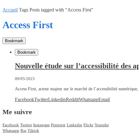
Accueil
Tags
Posts tagged with "Access First"
Access First
Bookmark
Bookmark
Nouvelle étude sur l’accessibilité des a
09/05/2023
Access First, acteur majeur sur le marché de l’accessibilité numérique,
Facebook
Twitter
Linkedin
Reddit
Whatsapp
Email
Me suivre
Facebook
Twitter
Instagram
Pinterest
Linkedin
Flickr
Youtube
Whatsapp
Rss
Tiktok