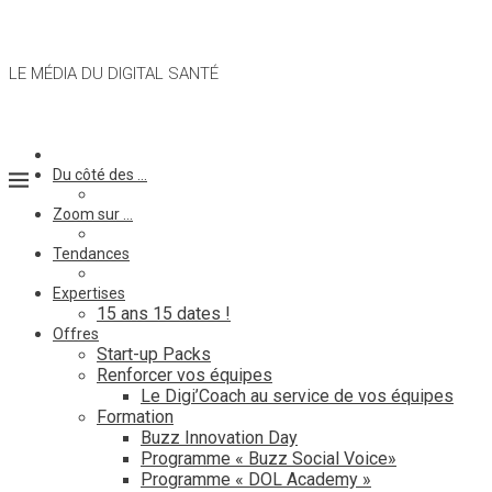
LE MÉDIA DU DIGITAL SANTÉ
Du côté des …
Zoom sur …
Tendances
Expertises
15 ans 15 dates !
Offres
Start-up Packs
Renforcer vos équipes
Le Digi’Coach au service de vos équipes
Formation
Buzz Innovation Day
Programme « Buzz Social Voice»
Programme « DOL Academy »