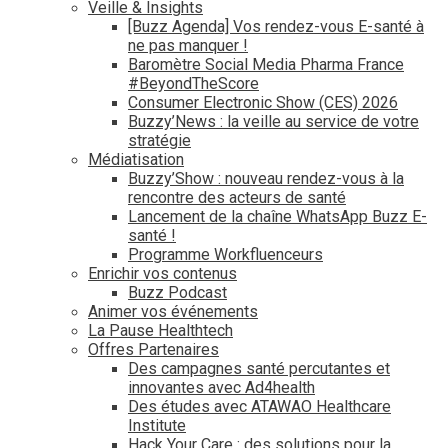
Veille & Insights
[Buzz Agenda] Vos rendez-vous E-santé à
ne pas manquer !
Baromètre Social Media Pharma France
#BeyondTheScore
Consumer Electronic Show (CES) 2026
Buzzy’News : la veille au service de votre
stratégie
Médiatisation
Buzzy’Show : nouveau rendez-vous à la
rencontre des acteurs de santé
Lancement de la chaîne WhatsApp Buzz E-
santé !
Programme Workfluenceurs
Enrichir vos contenus
Buzz Podcast
Animer vos événements
La Pause Healthtech
Offres Partenaires
Des campagnes santé percutantes et
innovantes avec Ad4health
Des études avec ATAWAO Healthcare
Institute
Hack Your Care : des solutions pour la