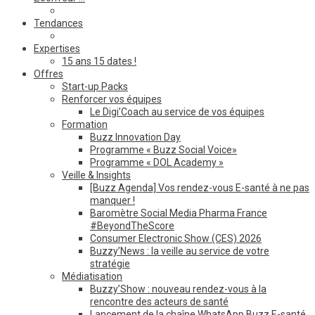
Tendances
Expertises
15 ans 15 dates !
Offres
Start-up Packs
Renforcer vos équipes
Le Digi’Coach au service de vos équipes
Formation
Buzz Innovation Day
Programme « Buzz Social Voice»
Programme « DOL Academy »
Veille & Insights
[Buzz Agenda] Vos rendez-vous E-santé à ne pas
manquer !
Baromètre Social Media Pharma France
#BeyondTheScore
Consumer Electronic Show (CES) 2026
Buzzy’News : la veille au service de votre
stratégie
Médiatisation
Buzzy’Show : nouveau rendez-vous à la
rencontre des acteurs de santé
Lancement de la chaîne WhatsApp Buzz E-santé