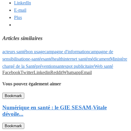
LinkedIn
E-mail
Plus
Articles similaires
acteurs santé
bon usage
campagne d'information
campagne de
sensibilisation
e-santé
esanté
health
internet santé
médicament
Ministère
chargé de la Santé
prévention
sante
spot publicitaire
Web santé
Facebook
Twitter
Linkedin
Reddit
Whatsapp
Email
Vous pouvez également aimer
Bookmark
Numérique en santé : le GIE SESAM-Vitale
dévoile...
Bookmark