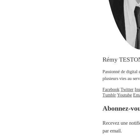
Rémy TESTO
Passionné de digital 
plusieurs vies au se
Facebook
Twitter
In
Tumblr
Youtube
Ema
Abonnez-vo
Recevez une notifi
par email.