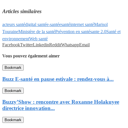
Articles similaires
acteurs santé
digital santé
e-santé
esanté
internet santé
Marisol
Touraine
Ministère de la santé
Prévention en santé
sante 2.0
Santé et
environnement
Web santé
Facebook
Twitter
Linkedin
Reddit
Whatsapp
Email
Vous pouvez également aimer
Bookmark
Buzz E-santé en pause estivale : rendez-vous à...
Bookmark
Buzzy’Show : rencontre avec Roxanne Holakuyee
directrice innovation...
Bookmark