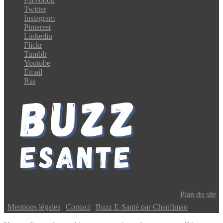
Facebook
Twitter
Instagram
Pinterest
Linkedin
Flickr
Tumblr
Youtube
Email
Rss
Copyright © 2024 Buzz E-Santé | Tous droits réservés |
Plan du site
|
Mentions légales
|
Contact
|
Buzz E-Santé par Chanfimao