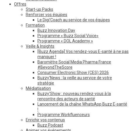
Offres
Start-up Packs
Renforcer vos équipes
Le Digi’Coach au service de vos équipes
Formation
Buzz Innovation Day
Programme « Buzz Social Voice»
Programme « DOL Academy »
Veille & Insights
[Buzz Agenda] Vos rendez-vous E-santé à ne pas
manquer !
Baromètre Social Media Pharma France
#BeyondTheScore
Consumer Electronic Show (CES) 2026
Buzzy’News : la veille au service de votre
stratégie
Médiatisation
Buzzy’Show : nouveau rendez-vous à la
rencontre des acteurs de santé
Lancement de la chaîne WhatsApp Buzz E-santé
!
Programme Workfluenceurs
Enrichir vos contenus
Buzz Podcast
Animer vos événements