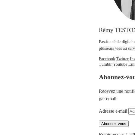
Rémy TESTO
Passionné de digital 
plusieurs vies au se
Facebook
Twitter
In
Tumblr
Youtube
Ema
Abonnez-vo
Recevez une notifi
par email.
Adresse e-mail
Abonnez-vous
Rejoignez les 1 27