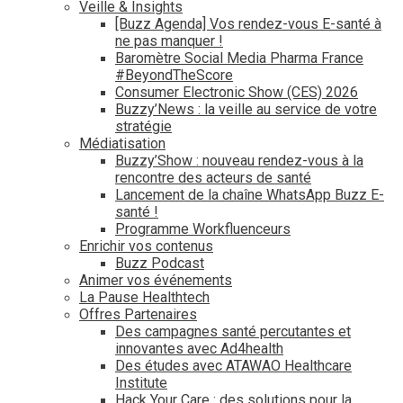
Veille & Insights
[Buzz Agenda] Vos rendez-vous E-santé à
ne pas manquer !
Baromètre Social Media Pharma France
#BeyondTheScore
Consumer Electronic Show (CES) 2026
Buzzy’News : la veille au service de votre
stratégie
Médiatisation
Buzzy’Show : nouveau rendez-vous à la
rencontre des acteurs de santé
Lancement de la chaîne WhatsApp Buzz E-
santé !
Programme Workfluenceurs
Enrichir vos contenus
Buzz Podcast
Animer vos événements
La Pause Healthtech
Offres Partenaires
Des campagnes santé percutantes et
innovantes avec Ad4health
Des études avec ATAWAO Healthcare
Institute
Hack Your Care : des solutions pour la