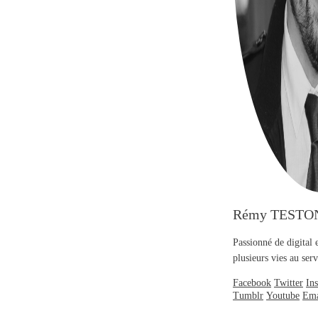
Rémy TESTO
Passionné de digital 
plusieurs vies au se
Facebook
Twitter
In
Tumblr
Youtube
Ema