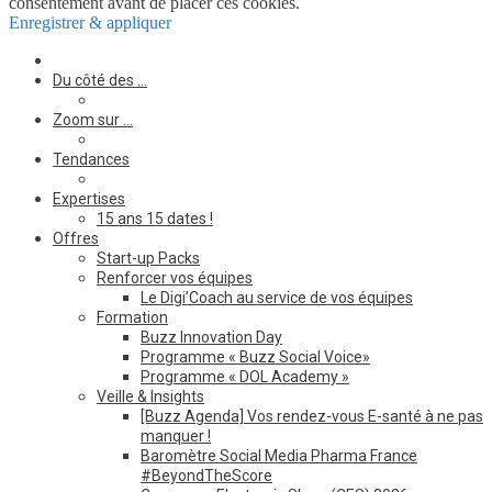
consentement avant de placer ces cookies.
Enregistrer & appliquer
Du côté des …
Zoom sur …
Tendances
Expertises
15 ans 15 dates !
Offres
Start-up Packs
Renforcer vos équipes
Le Digi’Coach au service de vos équipes
Formation
Buzz Innovation Day
Programme « Buzz Social Voice»
Programme « DOL Academy »
Veille & Insights
[Buzz Agenda] Vos rendez-vous E-santé à ne pas
manquer !
Baromètre Social Media Pharma France
#BeyondTheScore