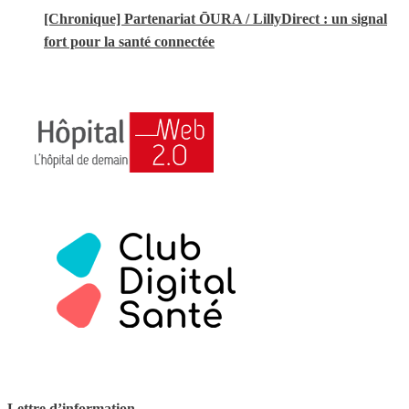
[Chronique] Partenariat ŌURA / LillyDirect : un signal
fort pour la santé connectée
Lettre d’information