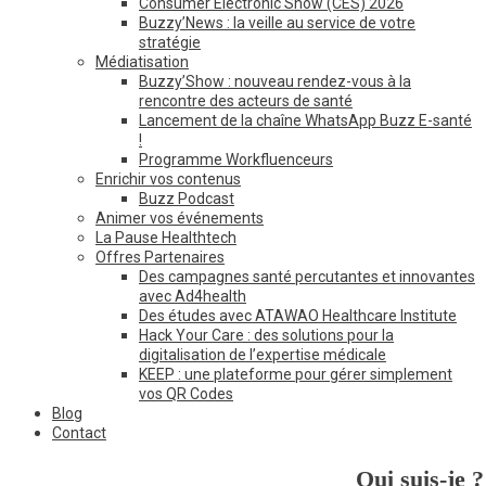
Consumer Electronic Show (CES) 2026
Buzzy’News : la veille au service de votre
stratégie
Médiatisation
Buzzy’Show : nouveau rendez-vous à la
rencontre des acteurs de santé
Lancement de la chaîne WhatsApp Buzz E-santé
!
Programme Workfluenceurs
Enrichir vos contenus
Buzz Podcast
Animer vos événements
La Pause Healthtech
Offres Partenaires
Des campagnes santé percutantes et innovantes
avec Ad4health
Des études avec ATAWAO Healthcare Institute
Hack Your Care : des solutions pour la
digitalisation de l’expertise médicale
KEEP : une plateforme pour gérer simplement
vos QR Codes
Blog
Contact
Qui suis-je ?