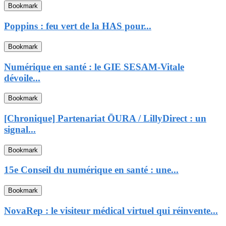
Bookmark
Poppins : feu vert de la HAS pour...
Bookmark
Numérique en santé : le GIE SESAM-Vitale
dévoile...
Bookmark
[Chronique] Partenariat ŌURA / LillyDirect : un
signal...
Bookmark
15e Conseil du numérique en santé : une...
Bookmark
NovaRep : le visiteur médical virtuel qui réinvente...