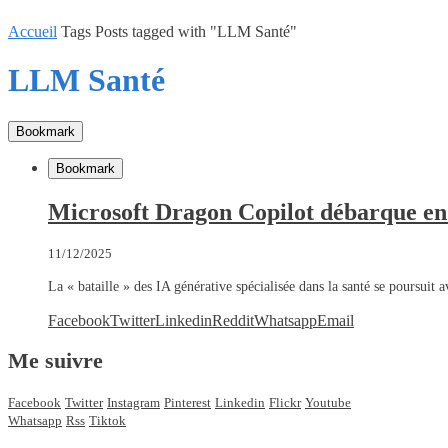
Accueil
Tags
Posts tagged with "LLM Santé"
LLM Santé
Bookmark
Bookmark
Microsoft Dragon Copilot débarque en 
11/12/2025
La « bataille » des IA générative spécialisée dans la santé se poursuit 
Facebook
Twitter
Linkedin
Reddit
Whatsapp
Email
Me suivre
Facebook
Twitter
Instagram
Pinterest
Linkedin
Flickr
Youtube
Whatsapp
Rss
Tiktok