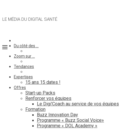
LE MÉDIA DU DIGITAL SANTÉ
Du côté des …
Zoom sur …
Tendances
Expertises
15 ans 15 dates !
Offres
Start-up Packs
Renforcer vos équipes
Le Digi’Coach au service de vos équipes
Formation
Buzz Innovation Day
Programme « Buzz Social Voice»
Programme « DOL Academy »