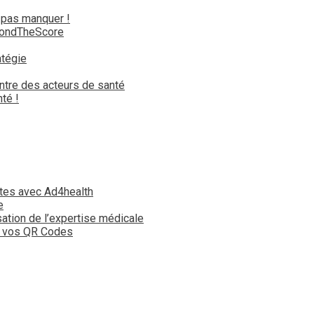
 pas manquer !
yondTheScore
atégie
ntre des acteurs de santé
té !
tes avec Ad4health
e
isation de l’expertise médicale
t vos QR Codes