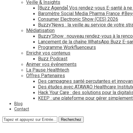
Veille & Insights
[Buzz Agenda] Vos rendez-vous E-santé à ne
Baromètre Social Media Pharma France #Be
Consumer Electronic Show (CES) 2026
Buzzy’News : la veille au service de votre str
Médiatisation
Buzzy’Show : nouveau rendez-vous à la renco
Lancement de la chaîne WhatsApp Buzz E-san
Programme Workfluenceurs
Enrichir vos contenus
Buzz Podcast
Animer vos événements
La Pause Healthtech
Offres Partenaires
Des campagnes santé percutantes et innovan
Des études avec ATAWAO Healthcare Institut
Hack Your Care : des solutions pour la digital
KEEP : une plateforme pour gérer simplemen
Blog
Contact
Recherchez