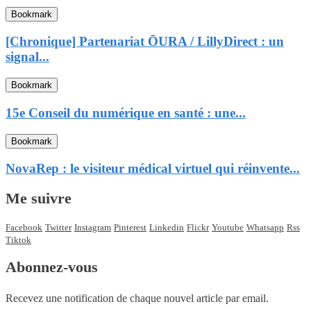
Bookmark
[Chronique] Partenariat ŌURA / LillyDirect : un
signal...
Bookmark
15e Conseil du numérique en santé : une...
Bookmark
NovaRep : le visiteur médical virtuel qui réinvente...
Me suivre
Facebook
Twitter
Instagram
Pinterest
Linkedin
Flickr
Youtube
Whatsapp
Rss
Tiktok
Abonnez-vous
Recevez une notification de chaque nouvel article par email.