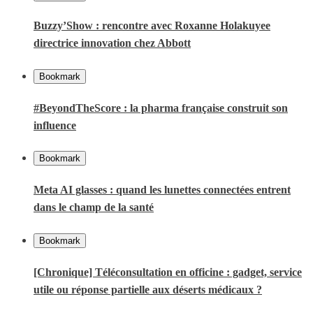
Buzzy’Show : rencontre avec Roxanne Holakuyee
directrice innovation chez Abbott
Bookmark
#BeyondTheScore : la pharma française construit son
influence
Bookmark
Meta AI glasses : quand les lunettes connectées entrent
dans le champ de la santé
Bookmark
[Chronique] Téléconsultation en officine : gadget, service
utile ou réponse partielle aux déserts médicaux ?