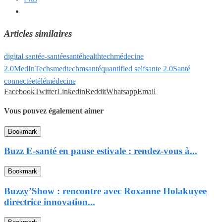
Articles similaires
digital santé
e-santé
esanté
healthtech
médecine
2.0
MedInTechs
medtech
msanté
quantified self
sante 2.0
Santé
connectée
télémédecine
Facebook
Twitter
Linkedin
Reddit
Whatsapp
Email
Vous pouvez également aimer
Bookmark
Buzz E-santé en pause estivale : rendez-vous à...
Bookmark
Buzzy’Show : rencontre avec Roxanne Holakuyee
directrice innovation...