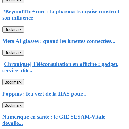
Bookmark
#BeyondTheScore : la pharma française construit
son influence
Bookmark
Meta AI glasses : quand les lunettes connectées...
Bookmark
[Chronique] Téléconsultation en officine : gadget,
service utile...
Bookmark
Poppins : feu vert de la HAS pour...
Bookmark
Numérique en santé : le GIE SESAM-Vitale
dévoile...