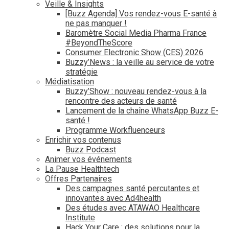
Veille & Insights
[Buzz Agenda] Vos rendez-vous E-santé à
ne pas manquer !
Baromètre Social Media Pharma France
#BeyondTheScore
Consumer Electronic Show (CES) 2026
Buzzy’News : la veille au service de votre
stratégie
Médiatisation
Buzzy’Show : nouveau rendez-vous à la
rencontre des acteurs de santé
Lancement de la chaîne WhatsApp Buzz E-
santé !
Programme Workfluenceurs
Enrichir vos contenus
Buzz Podcast
Animer vos événements
La Pause Healthtech
Offres Partenaires
Des campagnes santé percutantes et
innovantes avec Ad4health
Des études avec ATAWAO Healthcare
Institute
Hack Your Care : des solutions pour la