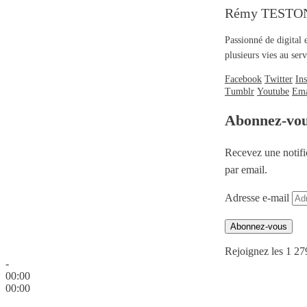
Rémy TESTO
Passionné de digital 
plusieurs vies au se
Facebook
Twitter
In
Tumblr
Youtube
Ema
Abonnez-vo
Recevez une notifi
par email.
Adresse e-mail
Abonnez-vous
Rejoignez les 1 27
-
00:00
00:00