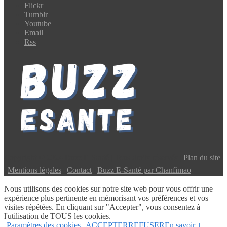
Flickr
Tumblr
Youtube
Email
Rss
Copyright © 2024 Buzz E-Santé | Tous droits réservés |
Plan du site
|
Mentions légales
|
Contact
|
Buzz E-Santé par Chanfimao
Nous utilisons des cookies sur notre site web pour vous offrir une
expérience plus pertinente en mémorisant vos préférences et vos
visites répétées. En cliquant sur "Accepter", vous consentez à
l'utilisation de TOUS les cookies.
Paramètres des cookies
ACCEPTER
REFUSER
En savoir +