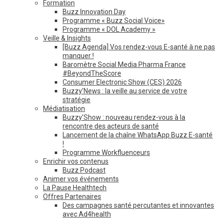
Formation
Buzz Innovation Day
Programme « Buzz Social Voice»
Programme « DOL Academy »
Veille & Insights
[Buzz Agenda] Vos rendez-vous E-santé à ne pas
manquer !
Baromètre Social Media Pharma France
#BeyondTheScore
Consumer Electronic Show (CES) 2026
Buzzy’News : la veille au service de votre
stratégie
Médiatisation
Buzzy’Show : nouveau rendez-vous à la
rencontre des acteurs de santé
Lancement de la chaîne WhatsApp Buzz E-santé
!
Programme Workfluenceurs
Enrichir vos contenus
Buzz Podcast
Animer vos événements
La Pause Healthtech
Offres Partenaires
Des campagnes santé percutantes et innovantes
avec Ad4health