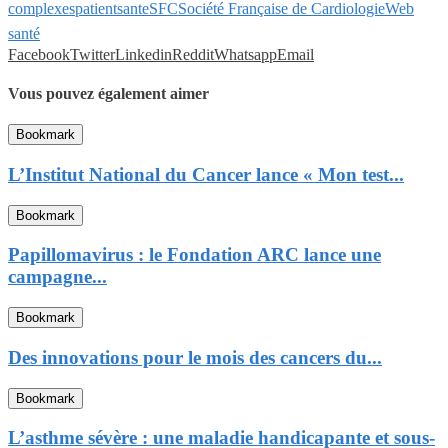
complexes
patient
sante
SFC
Société Française de Cardiologie
Web
santé
Facebook
Twitter
Linkedin
Reddit
Whatsapp
Email
Vous pouvez également aimer
Bookmark
L’Institut National du Cancer lance « Mon test...
Bookmark
Papillomavirus : le Fondation ARC lance une
campagne...
Bookmark
Des innovations pour le mois des cancers du...
Bookmark
L’asthme sévère : une maladie handicapante et sous-