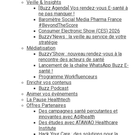
Veille & Insights
[Buzz Agenda] Vos rendez-vous E-santé à
ne pas manquer !
Baromètre Social Media Pharma France
#BeyondTheScore
Consumer Electronic Show (CES) 2026
Buzzy’News : la veille au service de votre
stratégie
Médiatisation
Buzzy’Show : nouveau rendez-vous à la
rencontre des acteurs de santé
Lancement de la chaîne WhatsApp Buzz E-
santé !
Programme Workfluenceurs
Enrichir vos contenus
Buzz Podcast
Animer vos événements
La Pause Healthtech
Offres Partenaires
Des campagnes santé percutantes et
innovantes avec Ad4health
Des études avec ATAWAO Healthcare
Institute
Hack Your Care : des solutions pour la