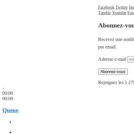
Facebook
Twitter
In
Tumblr
Youtube
Ema
Abonnez-vo
Recevez une notifi
par email.
Adresse e-mail
Abonnez-vous
Rejoignez les 1 27
-
00:00
00:00
Queue