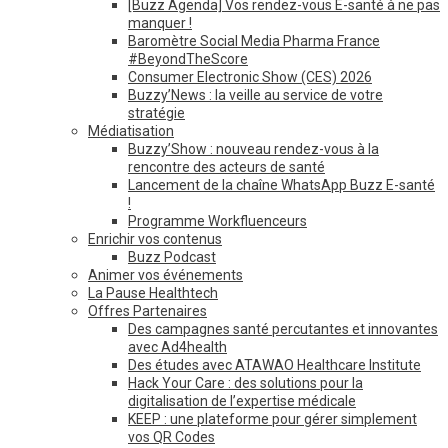
[Buzz Agenda] Vos rendez-vous E-santé à ne pas
manquer !
Baromètre Social Media Pharma France
#BeyondTheScore
Consumer Electronic Show (CES) 2026
Buzzy’News : la veille au service de votre
stratégie
Médiatisation
Buzzy’Show : nouveau rendez-vous à la
rencontre des acteurs de santé
Lancement de la chaîne WhatsApp Buzz E-santé
!
Programme Workfluenceurs
Enrichir vos contenus
Buzz Podcast
Animer vos événements
La Pause Healthtech
Offres Partenaires
Des campagnes santé percutantes et innovantes
avec Ad4health
Des études avec ATAWAO Healthcare Institute
Hack Your Care : des solutions pour la
digitalisation de l’expertise médicale
KEEP : une plateforme pour gérer simplement
vos QR Codes