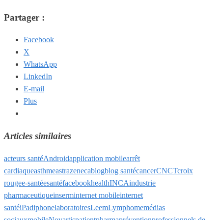
Partager :
Facebook
X
WhatsApp
LinkedIn
E-mail
Plus
Articles similaires
acteurs santé
Android
application mobile
arrêt
cardiaque
asthme
astrazeneca
blog
blog santé
cancer
CNCT
croix
rouge
e-santé
esanté
facebook
health
INCA
industrie
pharmaceutique
inserm
internet mobile
internet
santé
iPad
iphone
laboratoires
Leem
Lymphome
médias
sociaux
mobile
Novartis
patient
pharma
prévention
professionnels de