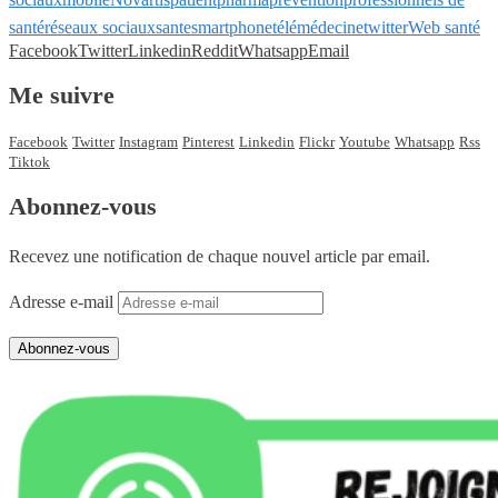
santé
réseaux sociaux
sante
smartphone
télémédecine
twitter
Web santé
Facebook
Twitter
Linkedin
Reddit
Whatsapp
Email
Me suivre
Facebook
Twitter
Instagram
Pinterest
Linkedin
Flickr
Youtube
Whatsapp
Rss
Tiktok
Abonnez-vous
Recevez une notification de chaque nouvel article par email.
Adresse e-mail
Abonnez-vous