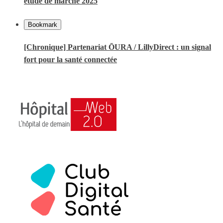
étude de marché 2025
Bookmark
[Chronique] Partenariat ŌURA / LillyDirect : un signal
fort pour la santé connectée