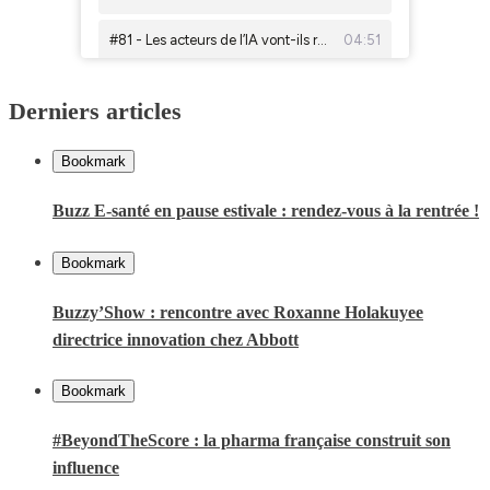
Derniers articles
Bookmark
Buzz E-santé en pause estivale : rendez-vous à la rentrée !
Bookmark
Buzzy’Show : rencontre avec Roxanne Holakuyee
directrice innovation chez Abbott
Bookmark
#BeyondTheScore : la pharma française construit son
influence