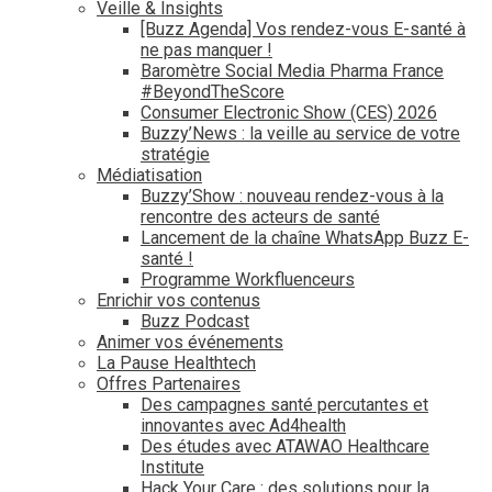
Veille & Insights
[Buzz Agenda] Vos rendez-vous E-santé à
ne pas manquer !
Baromètre Social Media Pharma France
#BeyondTheScore
Consumer Electronic Show (CES) 2026
Buzzy’News : la veille au service de votre
stratégie
Médiatisation
Buzzy’Show : nouveau rendez-vous à la
rencontre des acteurs de santé
Lancement de la chaîne WhatsApp Buzz E-
santé !
Programme Workfluenceurs
Enrichir vos contenus
Buzz Podcast
Animer vos événements
La Pause Healthtech
Offres Partenaires
Des campagnes santé percutantes et
innovantes avec Ad4health
Des études avec ATAWAO Healthcare
Institute
Hack Your Care : des solutions pour la