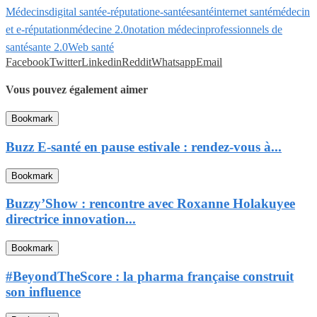
Médecins
digital santé
e-réputation
e-santé
esanté
internet santé
médecin
et e-réputation
médecine 2.0
notation médecin
professionnels de
santé
sante 2.0
Web santé
Facebook
Twitter
Linkedin
Reddit
Whatsapp
Email
Vous pouvez également aimer
Bookmark
Buzz E-santé en pause estivale : rendez-vous à...
Bookmark
Buzzy’Show : rencontre avec Roxanne Holakuyee
directrice innovation...
Bookmark
#BeyondTheScore : la pharma française construit
son influence