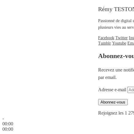
Rémy TESTO
Passionné de digital 
plusieurs vies au se
Facebook
Twitter
In
Tumblr
Youtube
Ema
Abonnez-vo
Recevez une notifi
par email.
Adresse e-mail
Abonnez-vous
Rejoignez les 1 27
-
00:00
00:00