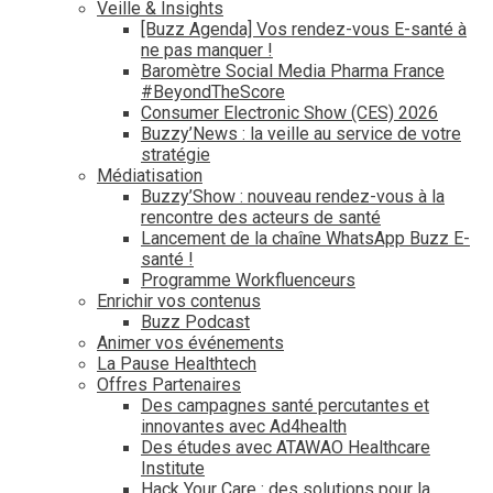
Veille & Insights
[Buzz Agenda] Vos rendez-vous E-santé à
ne pas manquer !
Baromètre Social Media Pharma France
#BeyondTheScore
Consumer Electronic Show (CES) 2026
Buzzy’News : la veille au service de votre
stratégie
Médiatisation
Buzzy’Show : nouveau rendez-vous à la
rencontre des acteurs de santé
Lancement de la chaîne WhatsApp Buzz E-
santé !
Programme Workfluenceurs
Enrichir vos contenus
Buzz Podcast
Animer vos événements
La Pause Healthtech
Offres Partenaires
Des campagnes santé percutantes et
innovantes avec Ad4health
Des études avec ATAWAO Healthcare
Institute
Hack Your Care : des solutions pour la