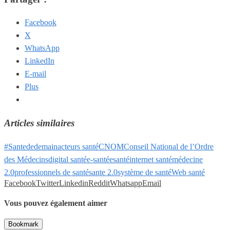
Facebook
X
WhatsApp
LinkedIn
E-mail
Plus
Articles similaires
#Santededemain
acteurs santé
CNOM
Conseil National de l’Ordre
des Médecins
digital santé
e-santé
esanté
internet santé
médecine
2.0
professionnels de santé
sante 2.0
système de santé
Web santé
Facebook
Twitter
Linkedin
Reddit
Whatsapp
Email
Vous pouvez également aimer
Bookmark