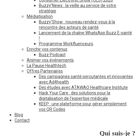
Consumer Electronic Show (CES) 2026
Buzzy’News : la veille au service de votre
stratégie
Médiatisation
Buzzy’Show : nouveau rendez-vous à la
rencontre des acteurs de santé
Lancement de la chaîne WhatsApp Buzz E-santé
!
Programme Workfluenceurs
Enrichir vos contenus
Buzz Podcast
Animer vos événements
La Pause Healthtech
Offres Partenaires
Des campagnes santé percutantes et innovantes
avec Ad4health
Des études avec ATAWAO Healthcare Institute
Hack Your Care : des solutions pour la
digitalisation de l’expertise médicale
KEEP : une plateforme pour gérer simplement
vos QR Codes
Blog
Contact
Qui suis-je ?