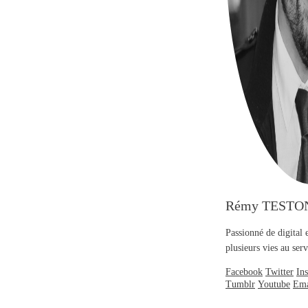
Rémy TESTO
Passionné de digital 
plusieurs vies au se
Facebook
Twitter
In
Tumblr
Youtube
Ema