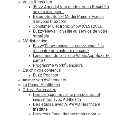
Veille & Insights
[Buzz Agenda] Vos rendez-vous E-santé à
ne pas manquer !
Baromètre Social Media Pharma France
#BeyondTheScore
Consumer Electronic Show (CES) 2026
Buzzy’News : la veille au service de votre
stratégie
Médiatisation
Buzzy’Show : nouveau rendez-vous à la
rencontre des acteurs de santé
Lancement de la chaîne WhatsApp Buzz E-
santé !
Programme Workfluenceurs
Enrichir vos contenus
Buzz Podcast
Animer vos événements
La Pause Healthtech
Offres Partenaires
Des campagnes santé percutantes et
innovantes avec Ad4health
Des études avec ATAWAO Healthcare
Institute
Hack Your Care : des solutions pour la