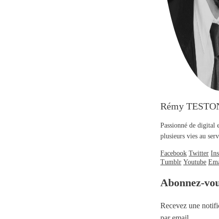
Rémy TESTO
Passionné de digital 
plusieurs vies au se
Facebook
Twitter
In
Tumblr
Youtube
Ema
Abonnez-vo
Recevez une notifi
par email.