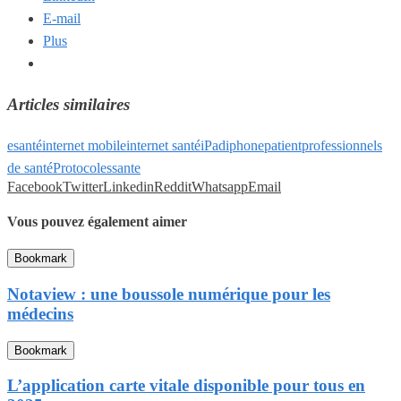
E-mail
Plus
Articles similaires
esanté
internet mobile
internet santé
iPad
iphone
patient
professionnels
de santé
Protocoles
sante
Facebook
Twitter
Linkedin
Reddit
Whatsapp
Email
Vous pouvez également aimer
Bookmark
Notaview : une boussole numérique pour les
médecins
Bookmark
L’application carte vitale disponible pour tous en