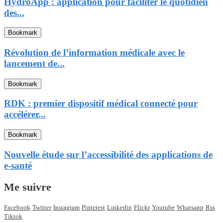
HydroApp : application pour faciliter le quotidien
des...
Bookmark
Révolution de l’information médicale avec le
lancement de...
Bookmark
RDK : premier dispositif médical connecté pour
accélérer...
Bookmark
Nouvelle étude sur l’accessibilité des applications de
e-santé
Me suivre
Facebook
Twitter
Instagram
Pinterest
Linkedin
Flickr
Youtube
Whatsapp
Rss
Tiktok