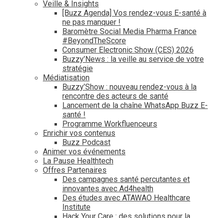
Veille & Insights
[Buzz Agenda] Vos rendez-vous E-santé à
ne pas manquer !
Baromètre Social Media Pharma France
#BeyondTheScore
Consumer Electronic Show (CES) 2026
Buzzy’News : la veille au service de votre
stratégie
Médiatisation
Buzzy’Show : nouveau rendez-vous à la
rencontre des acteurs de santé
Lancement de la chaîne WhatsApp Buzz E-
santé !
Programme Workfluenceurs
Enrichir vos contenus
Buzz Podcast
Animer vos événements
La Pause Healthtech
Offres Partenaires
Des campagnes santé percutantes et
innovantes avec Ad4health
Des études avec ATAWAO Healthcare
Institute
Hack Your Care : des solutions pour la