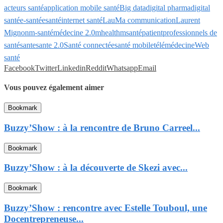
acteurs santé
application mobile santé
Big data
digital pharma
digital
santé
e-santé
esanté
internet santé
LauMa communication
Laurent
Mignon
m-santé
médecine 2.0
mhealth
msanté
patient
professionnels de
santé
sante
sante 2.0
Santé connectée
santé mobile
télémédecine
Web
santé
Facebook
Twitter
Linkedin
Reddit
Whatsapp
Email
Vous pouvez également aimer
Bookmark
Buzzy’Show : à la rencontre de Bruno Carreel...
Bookmark
Buzzy’Show : à la découverte de Skezi avec...
Bookmark
Buzzy’Show : rencontre avec Estelle Touboul, une
Docentrepreneuse...