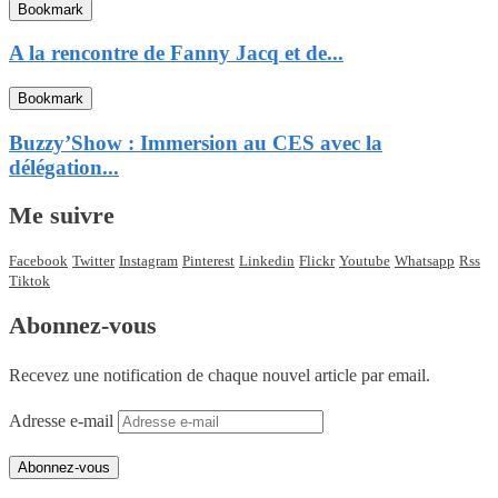
Bookmark
A la rencontre de Fanny Jacq et de...
Bookmark
Buzzy’Show : Immersion au CES avec la
délégation...
Me suivre
Facebook
Twitter
Instagram
Pinterest
Linkedin
Flickr
Youtube
Whatsapp
Rss
Tiktok
Abonnez-vous
Recevez une notification de chaque nouvel article par email.
Adresse e-mail
Abonnez-vous