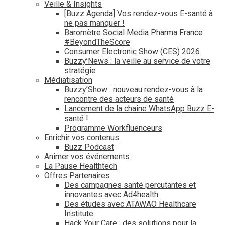
Veille & Insights
[Buzz Agenda] Vos rendez-vous E-santé à
ne pas manquer !
Baromètre Social Media Pharma France
#BeyondTheScore
Consumer Electronic Show (CES) 2026
Buzzy’News : la veille au service de votre
stratégie
Médiatisation
Buzzy’Show : nouveau rendez-vous à la
rencontre des acteurs de santé
Lancement de la chaîne WhatsApp Buzz E-
santé !
Programme Workfluenceurs
Enrichir vos contenus
Buzz Podcast
Animer vos événements
La Pause Healthtech
Offres Partenaires
Des campagnes santé percutantes et
innovantes avec Ad4health
Des études avec ATAWAO Healthcare
Institute
Hack Your Care : des solutions pour la