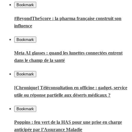
Bookmark
#BeyondTheScore : la pharma française construit son
influence
Bookmark
Meta AI glasses : quand les lunettes connectées entrent
dans le champ de la santé
Bookmark
[Chronique] Téléconsultation en officine : gadget, service
utile ou réponse partielle aux déserts médicaux ?
Bookmark
Poppins : feu vert de la HAS pour une prise en charge
anticipée par l’Assurance Maladie