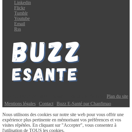
Linkedin
Flickr
Tumblr
Youtube
Email
Rss
Copyright © 2024 Buzz E-Santé | Tous droits réservés |
Plan du site
|
Mentions légales
|
Contact
|
Buzz E-Santé par Chanfimao
Nous utilisons des cookies sur notre site web pour vous offrir une
expérience plus pertinente en mémorisant vos préférences et vos
visites répétées. En cliquant sur "Accepter", vous consentez à
l'utilisation de TOUS les cookies.