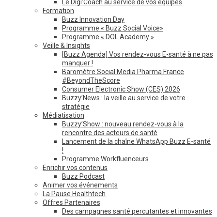
Le Digi’Coach au service de vos équipes
Formation
Buzz Innovation Day
Programme « Buzz Social Voice»
Programme « DOL Academy »
Veille & Insights
[Buzz Agenda] Vos rendez-vous E-santé à ne pas
manquer !
Baromètre Social Media Pharma France
#BeyondTheScore
Consumer Electronic Show (CES) 2026
Buzzy’News : la veille au service de votre
stratégie
Médiatisation
Buzzy’Show : nouveau rendez-vous à la
rencontre des acteurs de santé
Lancement de la chaîne WhatsApp Buzz E-santé
!
Programme Workfluenceurs
Enrichir vos contenus
Buzz Podcast
Animer vos événements
La Pause Healthtech
Offres Partenaires
Des campagnes santé percutantes et innovantes