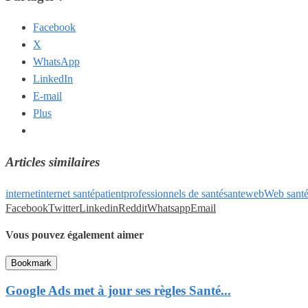
Facebook
X
WhatsApp
LinkedIn
E-mail
Plus
Articles similaires
internet
internet santé
patient
professionnels de santé
sante
web
Web sant
Facebook
Twitter
Linkedin
Reddit
Whatsapp
Email
Vous pouvez également aimer
Bookmark
Google Ads met à jour ses règles Santé...