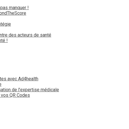
 pas manquer !
yondTheScore
atégie
ntre des acteurs de santé
té !
tes avec Ad4health
e
isation de l’expertise médicale
t vos QR Codes