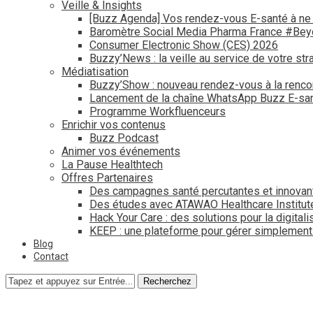
Veille & Insights
[Buzz Agenda] Vos rendez-vous E-santé à ne
Baromètre Social Media Pharma France #Be
Consumer Electronic Show (CES) 2026
Buzzy’News : la veille au service de votre str
Médiatisation
Buzzy’Show : nouveau rendez-vous à la renco
Lancement de la chaîne WhatsApp Buzz E-san
Programme Workfluenceurs
Enrichir vos contenus
Buzz Podcast
Animer vos événements
La Pause Healthtech
Offres Partenaires
Des campagnes santé percutantes et innovan
Des études avec ATAWAO Healthcare Institut
Hack Your Care : des solutions pour la digital
KEEP : une plateforme pour gérer simplemen
Blog
Contact
Recherchez