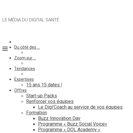
LE MÉDIA DU DIGITAL SANTÉ
Du côté des …
Zoom sur …
Tendances
Expertises
15 ans 15 dates !
Offres
Start-up Packs
Renforcer vos équipes
Le Digi’Coach au service de vos équipes
Formation
Buzz Innovation Day
Programme « Buzz Social Voice»
Programme « DOL Academy »