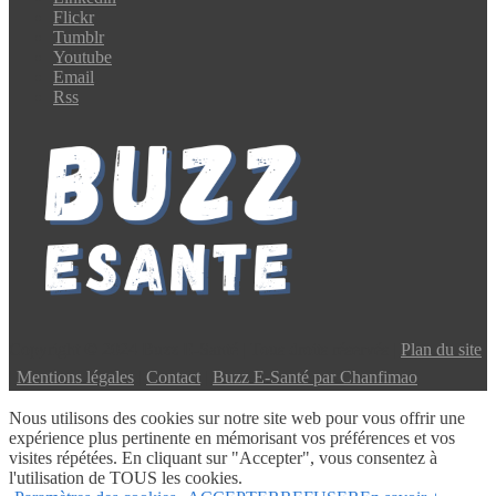
Flickr
Tumblr
Youtube
Email
Rss
Copyright © 2024 Buzz E-Santé | Tous droits réservés |
Plan du site
|
Mentions légales
|
Contact
|
Buzz E-Santé par Chanfimao
Nous utilisons des cookies sur notre site web pour vous offrir une
expérience plus pertinente en mémorisant vos préférences et vos
visites répétées. En cliquant sur "Accepter", vous consentez à
l'utilisation de TOUS les cookies.