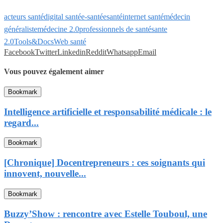
acteurs santé
digital santé
e-santé
esanté
internet santé
médecin
généraliste
médecine 2.0
professionnels de santé
sante
2.0
Tools&Docs
Web santé
Facebook
Twitter
Linkedin
Reddit
Whatsapp
Email
Vous pouvez également aimer
Bookmark
Intelligence artificielle et responsabilité médicale : le
regard...
Bookmark
[Chronique] Docentrepreneurs : ces soignants qui
innovent, nouvelle...
Bookmark
Buzzy’Show : rencontre avec Estelle Touboul, une