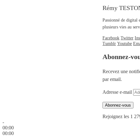
Rémy TESTO
Passionné de digital 
plusieurs vies au se
Facebook
Twitter
In
Tumblr
Youtube
Ema
Abonnez-vo
Recevez une notifi
par email.
Adresse e-mail
Abonnez-vous
Rejoignez les 1 27
-
00:00
00:00