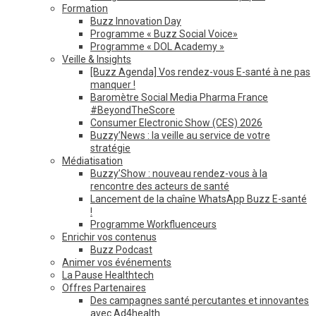
Formation
Buzz Innovation Day
Programme « Buzz Social Voice»
Programme « DOL Academy »
Veille & Insights
[Buzz Agenda] Vos rendez-vous E-santé à ne pas
manquer !
Baromètre Social Media Pharma France
#BeyondTheScore
Consumer Electronic Show (CES) 2026
Buzzy’News : la veille au service de votre
stratégie
Médiatisation
Buzzy’Show : nouveau rendez-vous à la
rencontre des acteurs de santé
Lancement de la chaîne WhatsApp Buzz E-santé
!
Programme Workfluenceurs
Enrichir vos contenus
Buzz Podcast
Animer vos événements
La Pause Healthtech
Offres Partenaires
Des campagnes santé percutantes et innovantes
avec Ad4health