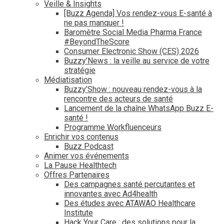
Veille & Insights
[Buzz Agenda] Vos rendez-vous E-santé à
ne pas manquer !
Baromètre Social Media Pharma France
#BeyondTheScore
Consumer Electronic Show (CES) 2026
Buzzy’News : la veille au service de votre
stratégie
Médiatisation
Buzzy’Show : nouveau rendez-vous à la
rencontre des acteurs de santé
Lancement de la chaîne WhatsApp Buzz E-
santé !
Programme Workfluenceurs
Enrichir vos contenus
Buzz Podcast
Animer vos événements
La Pause Healthtech
Offres Partenaires
Des campagnes santé percutantes et
innovantes avec Ad4health
Des études avec ATAWAO Healthcare
Institute
Hack Your Care : des solutions pour la