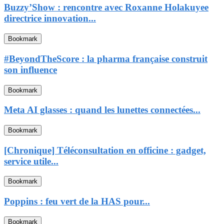
Buzzy’Show : rencontre avec Roxanne Holakuyee
directrice innovation...
Bookmark
#BeyondTheScore : la pharma française construit
son influence
Bookmark
Meta AI glasses : quand les lunettes connectées...
Bookmark
[Chronique] Téléconsultation en officine : gadget,
service utile...
Bookmark
Poppins : feu vert de la HAS pour...
Bookmark