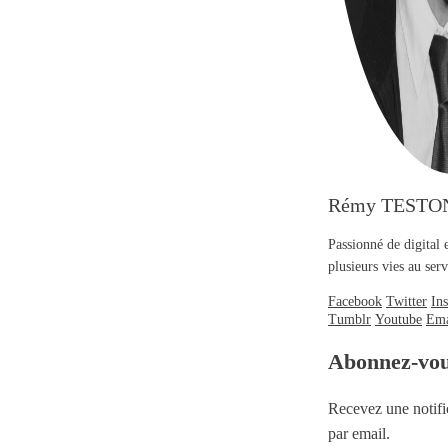
Rémy TESTO
Passionné de digital 
plusieurs vies au se
Facebook
Twitter
In
Tumblr
Youtube
Ema
Abonnez-vo
Recevez une notifi
par email.