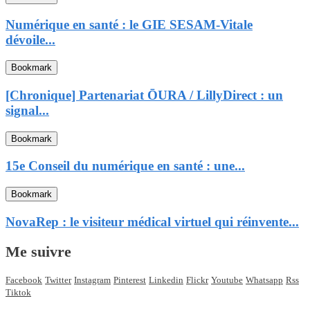
Numérique en santé : le GIE SESAM-Vitale
dévoile...
Bookmark
[Chronique] Partenariat ŌURA / LillyDirect : un
signal...
Bookmark
15e Conseil du numérique en santé : une...
Bookmark
NovaRep : le visiteur médical virtuel qui réinvente...
Me suivre
Facebook
Twitter
Instagram
Pinterest
Linkedin
Flickr
Youtube
Whatsapp
Rss
Tiktok