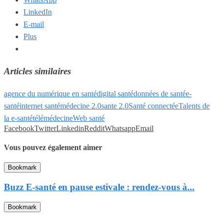
LinkedIn
E-mail
Plus
Articles similaires
agence du numérique en santé
digital santé
données de santé
e-
santé
internet santé
médecine 2.0
sante 2.0
Santé connectée
Talents de
la e-santé
télémédecine
Web santé
Facebook
Twitter
Linkedin
Reddit
Whatsapp
Email
Vous pouvez également aimer
Bookmark
Buzz E-santé en pause estivale : rendez-vous à...
Bookmark