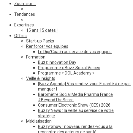
Zoom sur …
Tendances
Expertises
15 ans 15 dates !
Offres
Start-up Packs
Renforcer vos équipes
Le Digi’Coach au service de vos équipes
Formation
Buzz Innovation Day
Programme « Buzz Social Voice»
Programme « DOL Academy »
Veille & Insights
[Buzz Agenda] Vos rendez-vous E-santé à ne pas
manquer !
Baromètre Social Media Pharma France
#BeyondTheScore
Consumer Electronic Show (CES) 2026
Buzzy’News : la veille au service de votre
stratégie
Médiatisation
Buzzy’Show : nouveau rendez-vous à la
rencontre des acteurs de santé