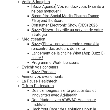
Veille & Insights
[Buzz Agenda] Vos rendez-vous E-santé à
ne pas manquer !
Baromètre Social Media Pharma France
#BeyondTheScore
Consumer Electronic Show (CES) 2026
Buzzy’News : la veille au service de votre
stratégie
Médiatisation
Buzzy’Show : nouveau rendez-vous à la
rencontre des acteurs de santé
Lancement de la chaîne WhatsApp Buzz E-
santé !
Programme Workfluenceurs
Enrichir vos contenus
Buzz Podcast
Animer vos événements
La Pause Healthtech
Offres Partenaires
Des campagnes santé percutantes et
innovantes avec Ad4health
Des études avec ATAWAO Healthcare
Institute
Hack Your Care : des solutions pour la