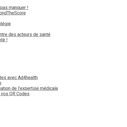
 pas manquer !
yondTheScore
atégie
ntre des acteurs de santé
té !
tes avec Ad4health
e
isation de l’expertise médicale
t vos QR Codes