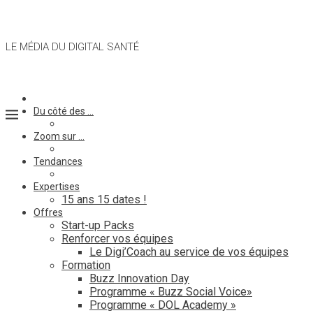
LE MÉDIA DU DIGITAL SANTÉ
Du côté des …
Zoom sur …
Tendances
Expertises
15 ans 15 dates !
Offres
Start-up Packs
Renforcer vos équipes
Le Digi’Coach au service de vos équipes
Formation
Buzz Innovation Day
Programme « Buzz Social Voice»
Programme « DOL Academy »