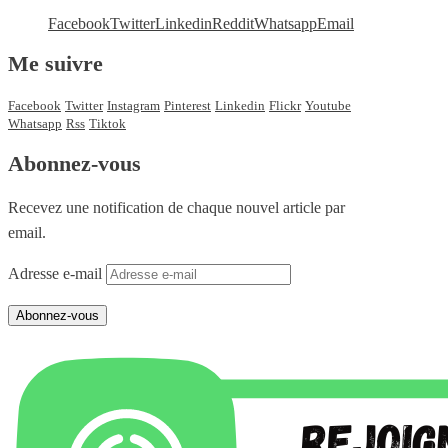
Facebook
Twitter
Linkedin
Reddit
Whatsapp
Email
Me suivre
Facebook
Twitter
Instagram
Pinterest
Linkedin
Flickr
Youtube
Whatsapp
Rss
Tiktok
Abonnez-vous
Recevez une notification de chaque nouvel article par
email.
Adresse e-mail
Abonnez-vous