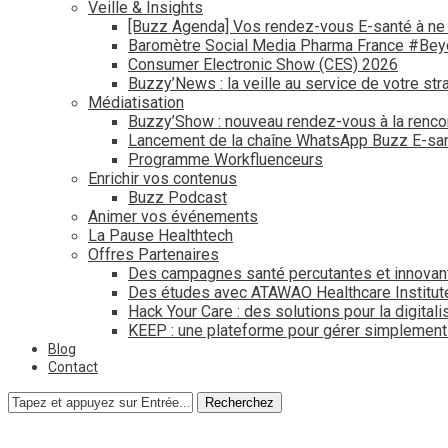
Veille & Insights
[Buzz Agenda] Vos rendez-vous E-santé à ne
Baromètre Social Media Pharma France #Be
Consumer Electronic Show (CES) 2026
Buzzy’News : la veille au service de votre str
Médiatisation
Buzzy’Show : nouveau rendez-vous à la renco
Lancement de la chaîne WhatsApp Buzz E-san
Programme Workfluenceurs
Enrichir vos contenus
Buzz Podcast
Animer vos événements
La Pause Healthtech
Offres Partenaires
Des campagnes santé percutantes et innovan
Des études avec ATAWAO Healthcare Institut
Hack Your Care : des solutions pour la digital
KEEP : une plateforme pour gérer simplemen
Blog
Contact
Recherchez