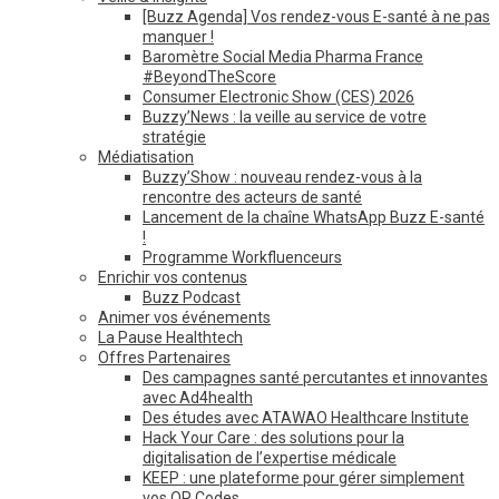
[Buzz Agenda] Vos rendez-vous E-santé à ne pas
manquer !
Baromètre Social Media Pharma France
#BeyondTheScore
Consumer Electronic Show (CES) 2026
Buzzy’News : la veille au service de votre
stratégie
Médiatisation
Buzzy’Show : nouveau rendez-vous à la
rencontre des acteurs de santé
Lancement de la chaîne WhatsApp Buzz E-santé
!
Programme Workfluenceurs
Enrichir vos contenus
Buzz Podcast
Animer vos événements
La Pause Healthtech
Offres Partenaires
Des campagnes santé percutantes et innovantes
avec Ad4health
Des études avec ATAWAO Healthcare Institute
Hack Your Care : des solutions pour la
digitalisation de l’expertise médicale
KEEP : une plateforme pour gérer simplement
vos QR Codes