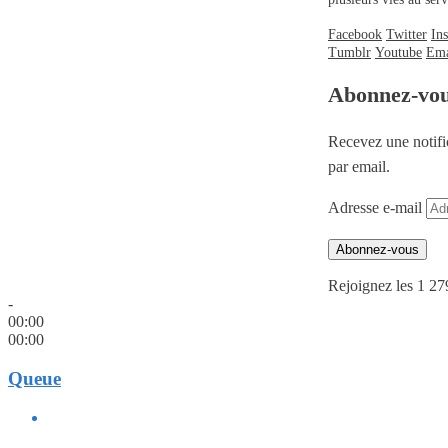
Facebook
Twitter
In
Tumblr
Youtube
Ema
Abonnez-vo
Recevez une notifi
par email.
Adresse e-mail
Abonnez-vous
Rejoignez les 1 27
-
00:00
00:00
Queue