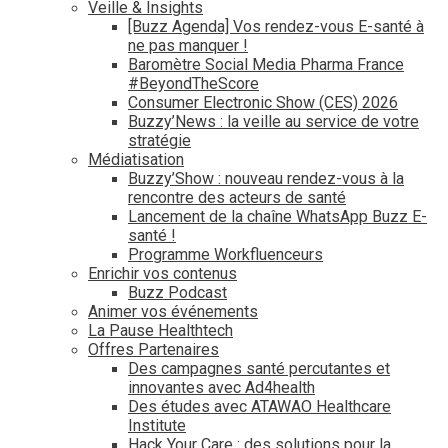
Veille & Insights
[Buzz Agenda] Vos rendez-vous E-santé à
ne pas manquer !
Baromètre Social Media Pharma France
#BeyondTheScore
Consumer Electronic Show (CES) 2026
Buzzy’News : la veille au service de votre
stratégie
Médiatisation
Buzzy’Show : nouveau rendez-vous à la
rencontre des acteurs de santé
Lancement de la chaîne WhatsApp Buzz E-
santé !
Programme Workfluenceurs
Enrichir vos contenus
Buzz Podcast
Animer vos événements
La Pause Healthtech
Offres Partenaires
Des campagnes santé percutantes et
innovantes avec Ad4health
Des études avec ATAWAO Healthcare
Institute
Hack Your Care : des solutions pour la