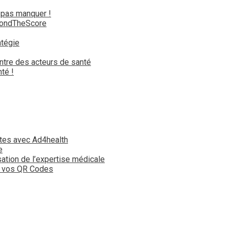
 pas manquer !
yondTheScore
atégie
ntre des acteurs de santé
té !
tes avec Ad4health
e
isation de l’expertise médicale
t vos QR Codes