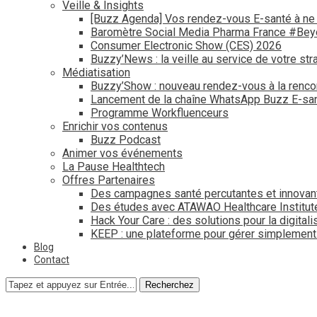
Veille & Insights
[Buzz Agenda] Vos rendez-vous E-santé à ne
Baromètre Social Media Pharma France #Be
Consumer Electronic Show (CES) 2026
Buzzy’News : la veille au service de votre str
Médiatisation
Buzzy’Show : nouveau rendez-vous à la renco
Lancement de la chaîne WhatsApp Buzz E-san
Programme Workfluenceurs
Enrichir vos contenus
Buzz Podcast
Animer vos événements
La Pause Healthtech
Offres Partenaires
Des campagnes santé percutantes et innovan
Des études avec ATAWAO Healthcare Institut
Hack Your Care : des solutions pour la digital
KEEP : une plateforme pour gérer simplemen
Blog
Contact
Recherchez