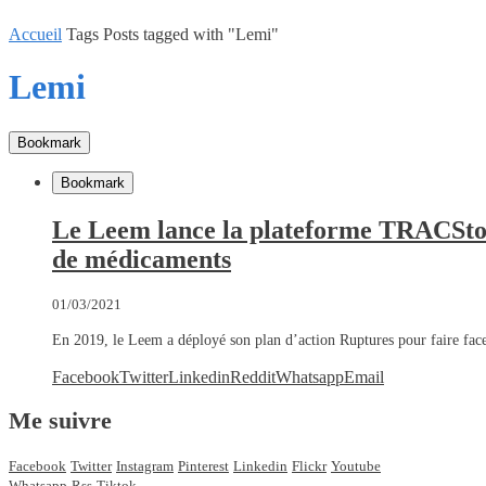
Accueil
Tags
Posts tagged with "Lemi"
Lemi
Bookmark
Bookmark
Le Leem lance la plateforme TRACStock
de médicaments
01/03/2021
En 2019, le Leem a déployé son plan d’action Ruptures pour faire fa
Facebook
Twitter
Linkedin
Reddit
Whatsapp
Email
Me suivre
Facebook
Twitter
Instagram
Pinterest
Linkedin
Flickr
Youtube
Whatsapp
Rss
Tiktok