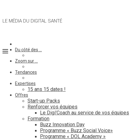
LE MÉDIA DU DIGITAL SANTÉ
Du côté des …
Zoom sur …
Tendances
Expertises
15 ans 15 dates !
Offres
Start-up Packs
Renforcer vos équipes
Le Digi’Coach au service de vos équipes
Formation
Buzz Innovation Day
Programme « Buzz Social Voice»
Programme « DOL Academy »