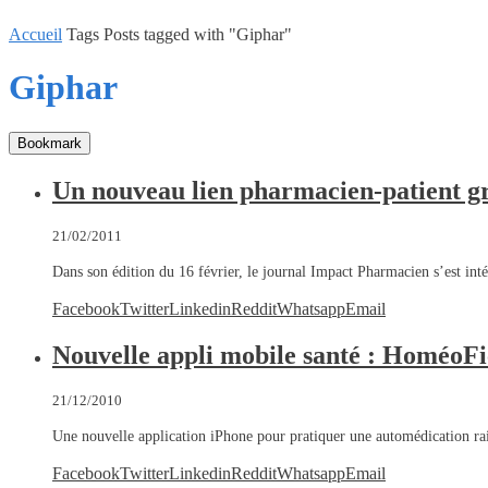
Accueil
Tags
Posts tagged with "Giphar"
Giphar
Bookmark
Un nouveau lien pharmacien-patient g
21/02/2011
Dans son édition du 16 février, le journal Impact Pharmacien s’est int
Facebook
Twitter
Linkedin
Reddit
Whatsapp
Email
Nouvelle appli mobile santé : HoméoFi
21/12/2010
Une nouvelle application iPhone pour pratiquer une automédication r
Facebook
Twitter
Linkedin
Reddit
Whatsapp
Email