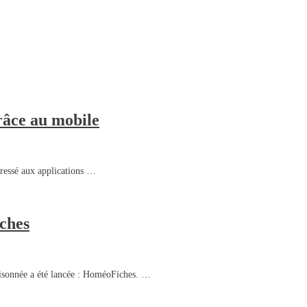
râce au mobile
éressé aux applications …
ches
aisonnée a été lancée : HoméoFiches. …