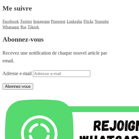
Me suivre
Facebook
Twitter
Instagram
Pinterest
Linkedin
Flickr
Youtube
Whatsapp
Rss
Tiktok
Abonnez-vous
Recevez une notification de chaque nouvel article par
email.
Adresse e-mail
Abonnez-vous