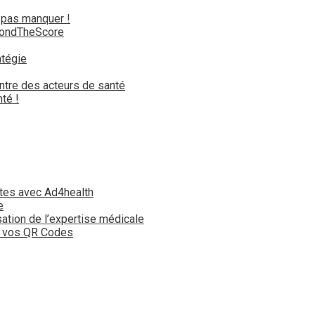
 pas manquer !
yondTheScore
atégie
ntre des acteurs de santé
té !
tes avec Ad4health
e
isation de l’expertise médicale
t vos QR Codes