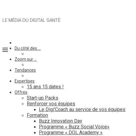
LE MÉDIA DU DIGITAL SANTÉ
Du côté des …
Zoom sur …
Tendances
Expertises
15 ans 15 dates !
Offres
Start-up Packs
Renforcer vos équipes
Le Digi’Coach au service de vos équipes
Formation
Buzz Innovation Day
Programme « Buzz Social Voice»
Programme « DOL Academy »