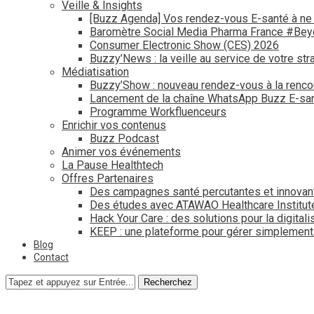
Veille & Insights
[Buzz Agenda] Vos rendez-vous E-santé à ne
Baromètre Social Media Pharma France #Be
Consumer Electronic Show (CES) 2026
Buzzy’News : la veille au service de votre str
Médiatisation
Buzzy’Show : nouveau rendez-vous à la renco
Lancement de la chaîne WhatsApp Buzz E-san
Programme Workfluenceurs
Enrichir vos contenus
Buzz Podcast
Animer vos événements
La Pause Healthtech
Offres Partenaires
Des campagnes santé percutantes et innovan
Des études avec ATAWAO Healthcare Institut
Hack Your Care : des solutions pour la digital
KEEP : une plateforme pour gérer simplemen
Blog
Contact
Recherchez