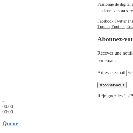
Passionné de digital 
plusieurs vies au se
Facebook
Twitter
In
Tumblr
Youtube
Ema
Abonnez-vo
Recevez une notifi
par email.
Adresse e-mail
Abonnez-vous
Rejoignez les 1 27
-
00:00
00:00
Queue