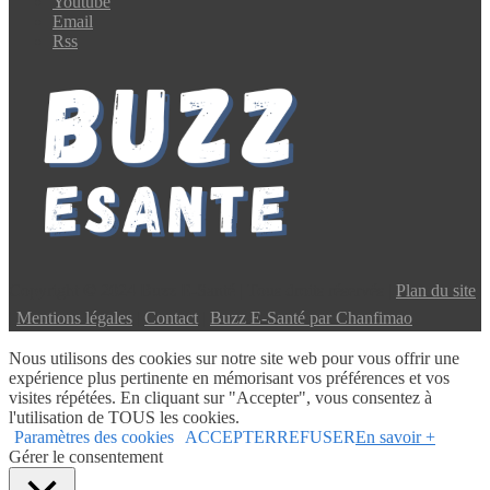
Youtube
Email
Rss
Copyright © 2024 Buzz E-Santé | Tous droits réservés |
Plan du site
|
Mentions légales
|
Contact
|
Buzz E-Santé par Chanfimao
Nous utilisons des cookies sur notre site web pour vous offrir une
expérience plus pertinente en mémorisant vos préférences et vos
visites répétées. En cliquant sur "Accepter", vous consentez à
l'utilisation de TOUS les cookies.
Paramètres des cookies
ACCEPTER
REFUSER
En savoir +
Gérer le consentement