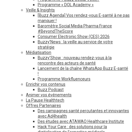
Programme « DOL Academy »
Veille & Insights
[Buzz Agenda] Vos rendez-vous E-santé à ne pas
manquer !
Baromètre Social Media Pharma France
#BeyondTheScore
Consumer Electronic Show (CES) 2026
Buzzy’News : la veille au service de votre
stratégie
Médiatisation
Buzzy’Show : nouveau rendez-vous à la
rencontre des acteurs de santé
Lancement de la chaîne WhatsApp Buzz E-santé
!
Programme Workfluenceurs
Enrichir vos contenus
Buzz Podcast
Animer vos événements
La Pause Healthtech
Offres Partenaires
Des campagnes santé percutantes et innovantes
avec Ad4health
Des études avec ATAWAO Healthcare Institute
Hack Your Care : des solutions pour la
digitalisation de l’expertise médicale