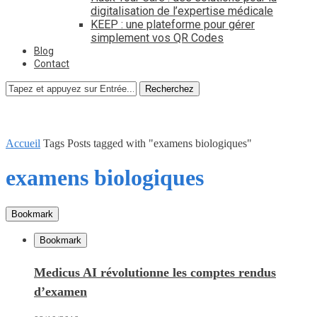
digitalisation de l’expertise médicale
KEEP : une plateforme pour gérer
simplement vos QR Codes
Blog
Contact
Recherchez
Accueil
Tags
Posts tagged with "examens biologiques"
examens biologiques
Bookmark
Bookmark
Medicus AI révolutionne les comptes rendus
d’examen