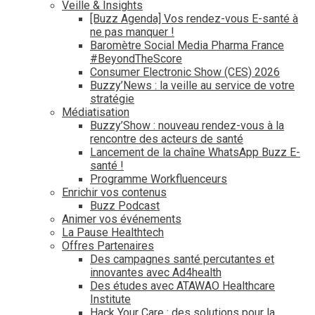
Veille & Insights
[Buzz Agenda] Vos rendez-vous E-santé à
ne pas manquer !
Baromètre Social Media Pharma France
#BeyondTheScore
Consumer Electronic Show (CES) 2026
Buzzy’News : la veille au service de votre
stratégie
Médiatisation
Buzzy’Show : nouveau rendez-vous à la
rencontre des acteurs de santé
Lancement de la chaîne WhatsApp Buzz E-
santé !
Programme Workfluenceurs
Enrichir vos contenus
Buzz Podcast
Animer vos événements
La Pause Healthtech
Offres Partenaires
Des campagnes santé percutantes et
innovantes avec Ad4health
Des études avec ATAWAO Healthcare
Institute
Hack Your Care : des solutions pour la