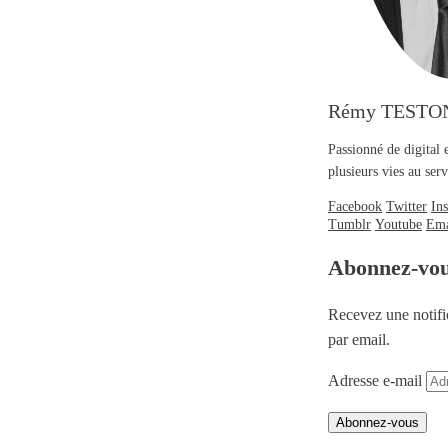
Rémy TESTO
Passionné de digital 
plusieurs vies au se
Facebook
Twitter
In
Tumblr
Youtube
Ema
Abonnez-vo
Recevez une notifi
par email.
Adresse e-mail
Abonnez-vous