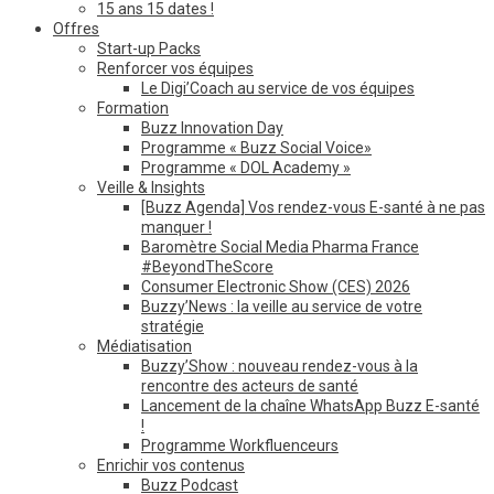
15 ans 15 dates !
Offres
Start-up Packs
Renforcer vos équipes
Le Digi’Coach au service de vos équipes
Formation
Buzz Innovation Day
Programme « Buzz Social Voice»
Programme « DOL Academy »
Veille & Insights
[Buzz Agenda] Vos rendez-vous E-santé à ne pas
manquer !
Baromètre Social Media Pharma France
#BeyondTheScore
Consumer Electronic Show (CES) 2026
Buzzy’News : la veille au service de votre
stratégie
Médiatisation
Buzzy’Show : nouveau rendez-vous à la
rencontre des acteurs de santé
Lancement de la chaîne WhatsApp Buzz E-santé
!
Programme Workfluenceurs
Enrichir vos contenus
Buzz Podcast