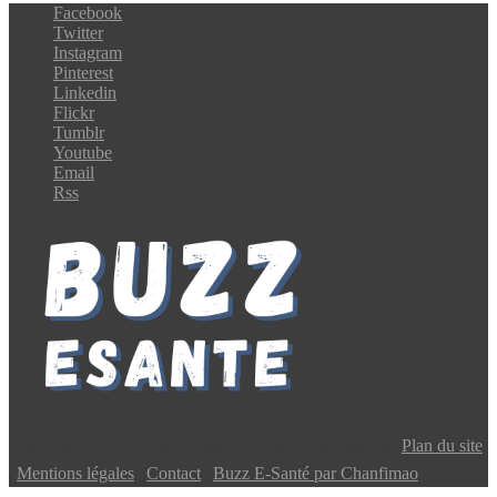
Facebook
Twitter
Instagram
Pinterest
Linkedin
Flickr
Tumblr
Youtube
Email
Rss
Copyright © 2024 Buzz E-Santé | Tous droits réservés |
Plan du site
|
Mentions légales
|
Contact
|
Buzz E-Santé par Chanfimao