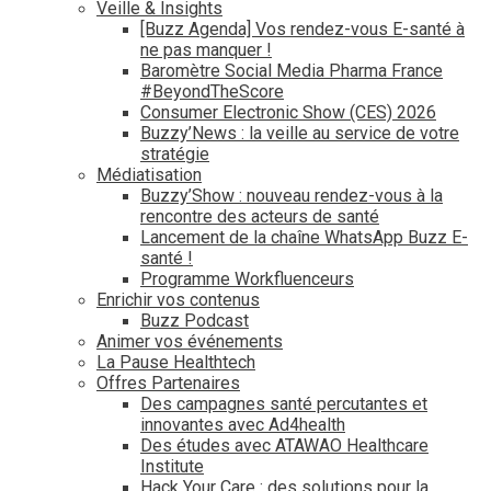
Veille & Insights
[Buzz Agenda] Vos rendez-vous E-santé à
ne pas manquer !
Baromètre Social Media Pharma France
#BeyondTheScore
Consumer Electronic Show (CES) 2026
Buzzy’News : la veille au service de votre
stratégie
Médiatisation
Buzzy’Show : nouveau rendez-vous à la
rencontre des acteurs de santé
Lancement de la chaîne WhatsApp Buzz E-
santé !
Programme Workfluenceurs
Enrichir vos contenus
Buzz Podcast
Animer vos événements
La Pause Healthtech
Offres Partenaires
Des campagnes santé percutantes et
innovantes avec Ad4health
Des études avec ATAWAO Healthcare
Institute
Hack Your Care : des solutions pour la