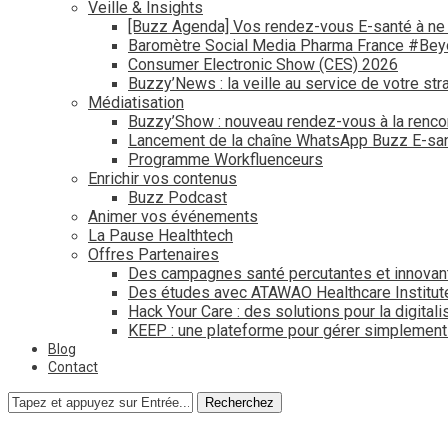
Veille & Insights
[Buzz Agenda] Vos rendez-vous E-santé à ne
Baromètre Social Media Pharma France #Be
Consumer Electronic Show (CES) 2026
Buzzy’News : la veille au service de votre str
Médiatisation
Buzzy’Show : nouveau rendez-vous à la renco
Lancement de la chaîne WhatsApp Buzz E-san
Programme Workfluenceurs
Enrichir vos contenus
Buzz Podcast
Animer vos événements
La Pause Healthtech
Offres Partenaires
Des campagnes santé percutantes et innovan
Des études avec ATAWAO Healthcare Institut
Hack Your Care : des solutions pour la digital
KEEP : une plateforme pour gérer simplemen
Blog
Contact
Recherchez