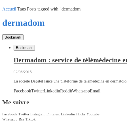
Accueil
Tags
Posts tagged with "dermadom"
dermadom
Bookmark
Bookmark
Dermadom : service de télémédecine e
02/06/2015
La société Degetel lance une plateforme de télémédecine en dermato
Facebook
Twitter
Linkedin
Reddit
Whatsapp
Email
Me suivre
Facebook
Twitter
Instagram
Pinterest
Linkedin
Flickr
Youtube
Whatsapp
Rss
Tiktok