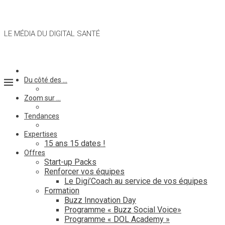
LE MÉDIA DU DIGITAL SANTÉ
Du côté des …
Zoom sur …
Tendances
Expertises
15 ans 15 dates !
Offres
Start-up Packs
Renforcer vos équipes
Le Digi’Coach au service de vos équipes
Formation
Buzz Innovation Day
Programme « Buzz Social Voice»
Programme « DOL Academy »