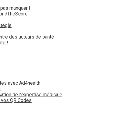
 pas manquer !
yondTheScore
atégie
ntre des acteurs de santé
té !
tes avec Ad4health
e
isation de l’expertise médicale
t vos QR Codes