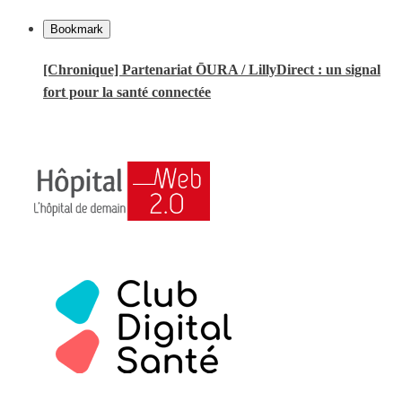
Bookmark
[Chronique] Partenariat ŌURA / LillyDirect : un signal
fort pour la santé connectée