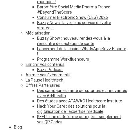
manquer !
Baromètre Social Media Pharma France
#BeyondTheScore
Consumer Electronic Show (CES) 2026
Buzzy’News : la veille au service de votre
stratégie
Médiatisation
Buzzy’Show : nouveau rendez-vous à la
rencontre des acteurs de santé
Lancement de la chaîne WhatsApp Buzz E-santé
!
Programme Workfluenceurs
Enrichir vos contenus
Buzz Podcast
Animer vos événements
La Pause Healthtech
Offres Partenaires
Des campagnes santé percutantes et innovantes
avec Ad4health
Des études avec ATAWAO Healthcare Institute
Hack Your Care : des solutions pour la
digitalisation de l’expertise médicale
KEEP : une plateforme pour gérer simplement
vos QR Codes
Blog