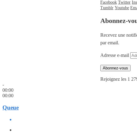
Facebook
Twitter
In
Tumblr
Youtube
Ema
Abonnez-vo
Recevez une notifi
par email.
Adresse e-mail
Abonnez-vous
Rejoignez les 1 27
-
00:00
00:00
Queue