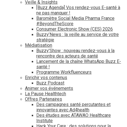
Veille & Insights
[Buzz Agenda] Vos rendez-vous E-santé à
ne pas manquer !
Baromètre Social Media Pharma France
#BeyondTheScore
Consumer Electronic Show (CES) 2026
Buzzy’News : la veille au service de votre
stratégie
Médiatisation
Buzzy’Show : nouveau rendez-vous à la
rencontre des acteurs de santé
Lancement de la chaîne WhatsApp Buzz E-
santé !
Programme Workfluenceurs
Enrichir vos contenus
Buzz Podcast
Animer vos événements
La Pause Healthtech
Offres Partenaires
Des campagnes santé percutantes et
innovantes avec Ad4health
Des études avec ATAWAO Healthcare
Institute
Hack Your Care : des solutions pour la