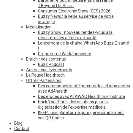
Baromètre Social Media Pharma France
#BeyondTheScore
Consumer Electronic Show (CES) 2026
Buzzy’News : la veille au service de votre
stratégie
Médiatisation
Buzzy’Show : nouveau rendez-vous à la
rencontre des acteurs de santé
Lancement de la chaîne WhatsApp Buzz E-santé
!
Programme Workfluenceurs
Enrichir vos contenus
Buzz Podcast
Animer vos événements
La Pause Healthtech
Offres Partenaires
Des campagnes santé percutantes et innovantes
avec Ad4health
Des études avec ATAWAO Healthcare Institute
Hack Your Care : des solutions pour la
digitalisation de l’expertise médicale
KEEP : une plateforme pour gérer simplement
vos QR Codes
Blog
Contact