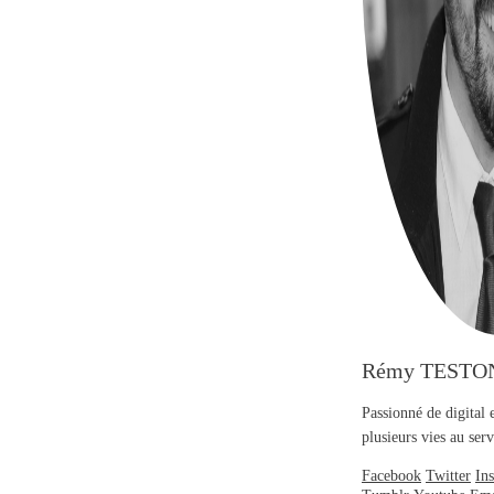
Rémy TESTO
Passionné de digital 
plusieurs vies au se
Facebook
Twitter
In