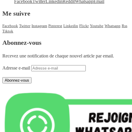
Facebook
Twitter
Linkedin
Reddit
Whatsapp
Email
Me suivre
Facebook
Twitter
Instagram
Pinterest
Linkedin
Flickr
Youtube
Whatsapp
Rss
Tiktok
Abonnez-vous
Recevez une notification de chaque nouvel article par email.
Adresse e-mail
Abonnez-vous