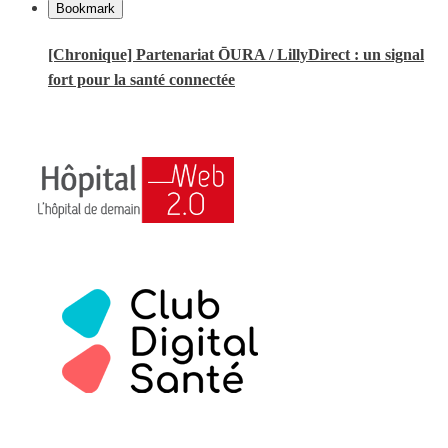
Bookmark
[Chronique] Partenariat ŌURA / LillyDirect : un signal
fort pour la santé connectée