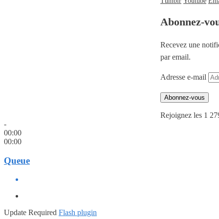
Tumblr
Youtube
Ema
Abonnez-vo
Recevez une notifi
par email.
Adresse e-mail
Abonnez-vous
Rejoignez les 1 27
-
00:00
00:00
Queue
Update Required
Flash plugin