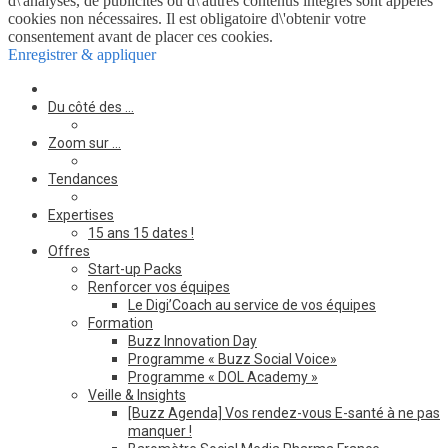
d\'analyses, de publicités ou d\'autres contenus intégrés sont appelés
cookies non nécessaires. Il est obligatoire d\'obtenir votre
consentement avant de placer ces cookies.
Enregistrer & appliquer
Du côté des …
Zoom sur …
Tendances
Expertises
15 ans 15 dates !
Offres
Start-up Packs
Renforcer vos équipes
Le Digi’Coach au service de vos équipes
Formation
Buzz Innovation Day
Programme « Buzz Social Voice»
Programme « DOL Academy »
Veille & Insights
[Buzz Agenda] Vos rendez-vous E-santé à ne pas
manquer !