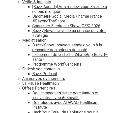
Veille & Insights
[Buzz Agenda] Vos rendez-vous E-santé à
ne pas manquer !
Baromètre Social Media Pharma France
#BeyondTheScore
Consumer Electronic Show (CES) 2026
Buzzy’News : la veille au service de votre
stratégie
Médiatisation
Buzzy’Show : nouveau rendez-vous à la
rencontre des acteurs de santé
Lancement de la chaîne WhatsApp Buzz E-
santé !
Programme Workfluenceurs
Enrichir vos contenus
Buzz Podcast
Animer vos événements
La Pause Healthtech
Offres Partenaires
Des campagnes santé percutantes et
innovantes avec Ad4health
Des études avec ATAWAO Healthcare
Institute
Hack Your Care : des solutions pour la