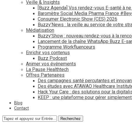
Veille & Insights
[Buzz Agenda] Vos rendez-vous E-santé à ne
Baromètre Social Media Pharma France #Be
Consumer Electronic Show (CES) 2026
Buzzy’News : la veille au service de votre str
Médiatisation
Buzzy’Show : nouveau rendez-vous à la renco
Lancement de la chaîne WhatsApp Buzz E-san
Programme Workfluenceurs
Enrichir vos contenus
Buzz Podcast
Animer vos événements
La Pause Healthtech
Offres Partenaires
Des campagnes santé percutantes et innovan
Des études avec ATAWAO Healthcare Institut
Hack Your Care : des solutions pour la digital
KEEP : une plateforme pour gérer simplemen
Blog
Contact
Recherchez