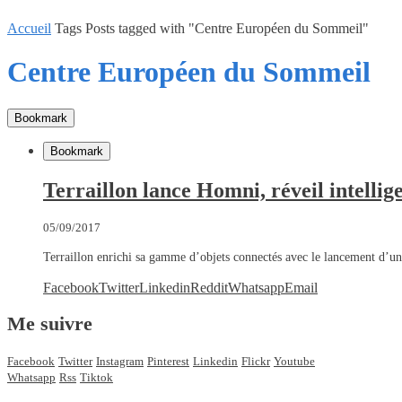
Accueil
Tags
Posts tagged with "Centre Européen du Sommeil"
Centre Européen du Sommeil
Bookmark
Bookmark
Terraillon lance Homni, réveil intellig
05/09/2017
Terraillon enrichi sa gamme d’objets connectés avec le lancement d’u
Facebook
Twitter
Linkedin
Reddit
Whatsapp
Email
Me suivre
Facebook
Twitter
Instagram
Pinterest
Linkedin
Flickr
Youtube
Whatsapp
Rss
Tiktok