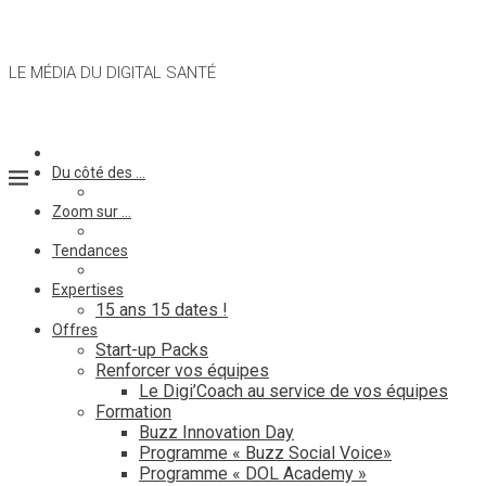
LE MÉDIA DU DIGITAL SANTÉ
Du côté des …
Zoom sur …
Tendances
Expertises
15 ans 15 dates !
Offres
Start-up Packs
Renforcer vos équipes
Le Digi’Coach au service de vos équipes
Formation
Buzz Innovation Day
Programme « Buzz Social Voice»
Programme « DOL Academy »