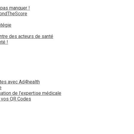
 pas manquer !
yondTheScore
atégie
ntre des acteurs de santé
té !
tes avec Ad4health
e
isation de l’expertise médicale
t vos QR Codes