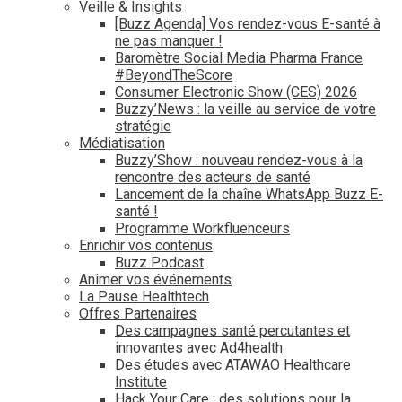
Veille & Insights
[Buzz Agenda] Vos rendez-vous E-santé à
ne pas manquer !
Baromètre Social Media Pharma France
#BeyondTheScore
Consumer Electronic Show (CES) 2026
Buzzy’News : la veille au service de votre
stratégie
Médiatisation
Buzzy’Show : nouveau rendez-vous à la
rencontre des acteurs de santé
Lancement de la chaîne WhatsApp Buzz E-
santé !
Programme Workfluenceurs
Enrichir vos contenus
Buzz Podcast
Animer vos événements
La Pause Healthtech
Offres Partenaires
Des campagnes santé percutantes et
innovantes avec Ad4health
Des études avec ATAWAO Healthcare
Institute
Hack Your Care : des solutions pour la