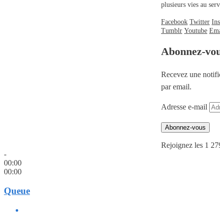
plusieurs vies au se
Facebook
Twitter
In
Tumblr
Youtube
Ema
Abonnez-vo
Recevez une notifi
par email.
Adresse e-mail
Abonnez-vous
Rejoignez les 1 27
-
00:00
00:00
Queue