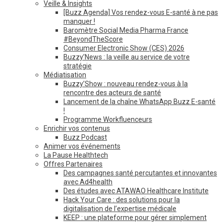
Veille & Insights
[Buzz Agenda] Vos rendez-vous E-santé à ne pas
manquer !
Baromètre Social Media Pharma France
#BeyondTheScore
Consumer Electronic Show (CES) 2026
Buzzy’News : la veille au service de votre
stratégie
Médiatisation
Buzzy’Show : nouveau rendez-vous à la
rencontre des acteurs de santé
Lancement de la chaîne WhatsApp Buzz E-santé
!
Programme Workfluenceurs
Enrichir vos contenus
Buzz Podcast
Animer vos événements
La Pause Healthtech
Offres Partenaires
Des campagnes santé percutantes et innovantes
avec Ad4health
Des études avec ATAWAO Healthcare Institute
Hack Your Care : des solutions pour la
digitalisation de l’expertise médicale
KEEP : une plateforme pour gérer simplement