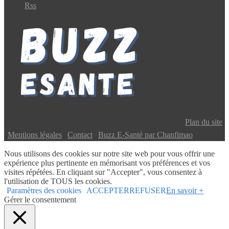
Rss
Copyright © 2024 Buzz E-Santé | Tous droits réservés |
Plan du site
|
Mentions légales
|
Contact
|
Buzz E-Santé par Chanfimao
Nous utilisons des cookies sur notre site web pour vous offrir une
expérience plus pertinente en mémorisant vos préférences et vos
visites répétées. En cliquant sur "Accepter", vous consentez à
l'utilisation de TOUS les cookies.
Paramètres des cookies
ACCEPTER
REFUSER
En savoir +
Gérer le consentement