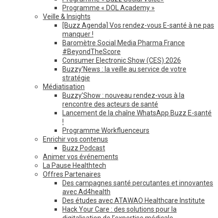
Programme « DOL Academy »
Veille & Insights
[Buzz Agenda] Vos rendez-vous E-santé à ne pas
manquer !
Baromètre Social Media Pharma France
#BeyondTheScore
Consumer Electronic Show (CES) 2026
Buzzy’News : la veille au service de votre
stratégie
Médiatisation
Buzzy’Show : nouveau rendez-vous à la
rencontre des acteurs de santé
Lancement de la chaîne WhatsApp Buzz E-santé
!
Programme Workfluenceurs
Enrichir vos contenus
Buzz Podcast
Animer vos événements
La Pause Healthtech
Offres Partenaires
Des campagnes santé percutantes et innovantes
avec Ad4health
Des études avec ATAWAO Healthcare Institute
Hack Your Care : des solutions pour la
digitalisation de l’expertise médicale