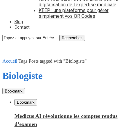
digitalisation de l’expertise médicale
KEEP : une plateforme pour gérer
simplement vos QR Codes
Blog
Contact
Recherchez
Accueil
Tags
Posts tagged with "Biologiste"
Biologiste
Bookmark
Bookmark
Medicus AI révolutionne les comptes rendus
d’examen