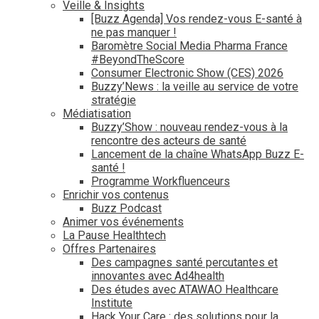
Veille & Insights
[Buzz Agenda] Vos rendez-vous E-santé à
ne pas manquer !
Baromètre Social Media Pharma France
#BeyondTheScore
Consumer Electronic Show (CES) 2026
Buzzy’News : la veille au service de votre
stratégie
Médiatisation
Buzzy’Show : nouveau rendez-vous à la
rencontre des acteurs de santé
Lancement de la chaîne WhatsApp Buzz E-
santé !
Programme Workfluenceurs
Enrichir vos contenus
Buzz Podcast
Animer vos événements
La Pause Healthtech
Offres Partenaires
Des campagnes santé percutantes et
innovantes avec Ad4health
Des études avec ATAWAO Healthcare
Institute
Hack Your Care : des solutions pour la