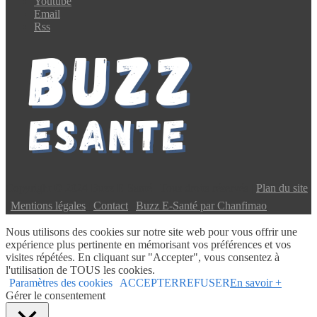
Youtube
Email
Rss
Copyright © 2024 Buzz E-Santé | Tous droits réservés |
Plan du site
|
Mentions légales
|
Contact
|
Buzz E-Santé par Chanfimao
Nous utilisons des cookies sur notre site web pour vous offrir une
expérience plus pertinente en mémorisant vos préférences et vos
visites répétées. En cliquant sur "Accepter", vous consentez à
l'utilisation de TOUS les cookies.
Paramètres des cookies
ACCEPTER
REFUSER
En savoir +
Gérer le consentement