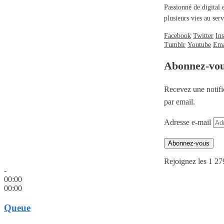
Passionné de digital 
plusieurs vies au se
Facebook
Twitter
In
Tumblr
Youtube
Ema
Abonnez-vo
Recevez une notifi
par email.
Adresse e-mail
Abonnez-vous
Rejoignez les 1 27
-
00:00
00:00
Queue