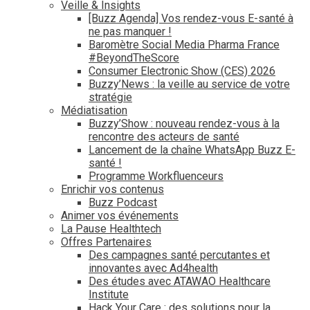
Veille & Insights
[Buzz Agenda] Vos rendez-vous E-santé à
ne pas manquer !
Baromètre Social Media Pharma France
#BeyondTheScore
Consumer Electronic Show (CES) 2026
Buzzy’News : la veille au service de votre
stratégie
Médiatisation
Buzzy’Show : nouveau rendez-vous à la
rencontre des acteurs de santé
Lancement de la chaîne WhatsApp Buzz E-
santé !
Programme Workfluenceurs
Enrichir vos contenus
Buzz Podcast
Animer vos événements
La Pause Healthtech
Offres Partenaires
Des campagnes santé percutantes et
innovantes avec Ad4health
Des études avec ATAWAO Healthcare
Institute
Hack Your Care : des solutions pour la