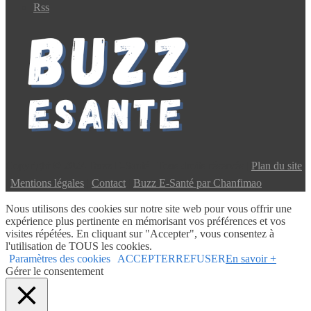
Rss
Copyright © 2024 Buzz E-Santé | Tous droits réservés |
Plan du site
|
Mentions légales
|
Contact
|
Buzz E-Santé par Chanfimao
Nous utilisons des cookies sur notre site web pour vous offrir une
expérience plus pertinente en mémorisant vos préférences et vos
visites répétées. En cliquant sur "Accepter", vous consentez à
l'utilisation de TOUS les cookies.
Paramètres des cookies
ACCEPTER
REFUSER
En savoir +
Gérer le consentement