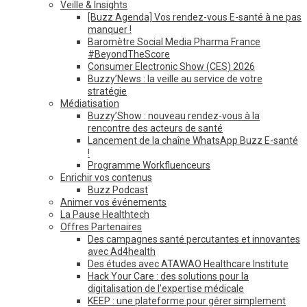
Veille & Insights
[Buzz Agenda] Vos rendez-vous E-santé à ne pas
manquer !
Baromètre Social Media Pharma France
#BeyondTheScore
Consumer Electronic Show (CES) 2026
Buzzy’News : la veille au service de votre
stratégie
Médiatisation
Buzzy’Show : nouveau rendez-vous à la
rencontre des acteurs de santé
Lancement de la chaîne WhatsApp Buzz E-santé
!
Programme Workfluenceurs
Enrichir vos contenus
Buzz Podcast
Animer vos événements
La Pause Healthtech
Offres Partenaires
Des campagnes santé percutantes et innovantes
avec Ad4health
Des études avec ATAWAO Healthcare Institute
Hack Your Care : des solutions pour la
digitalisation de l’expertise médicale
KEEP : une plateforme pour gérer simplement