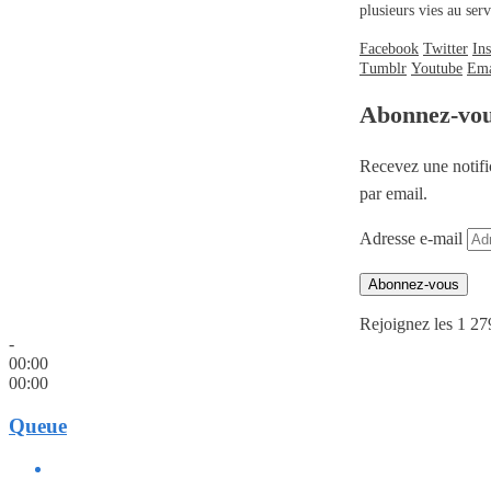
plusieurs vies au se
Facebook
Twitter
In
Tumblr
Youtube
Ema
Abonnez-vo
Recevez une notifi
par email.
Adresse e-mail
Abonnez-vous
Rejoignez les 1 27
-
00:00
00:00
Queue