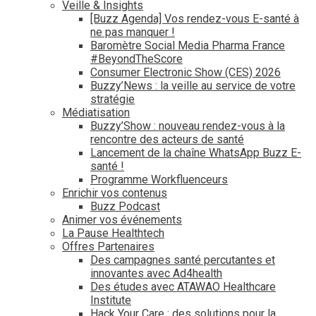
Veille & Insights
[Buzz Agenda] Vos rendez-vous E-santé à
ne pas manquer !
Baromètre Social Media Pharma France
#BeyondTheScore
Consumer Electronic Show (CES) 2026
Buzzy’News : la veille au service de votre
stratégie
Médiatisation
Buzzy’Show : nouveau rendez-vous à la
rencontre des acteurs de santé
Lancement de la chaîne WhatsApp Buzz E-
santé !
Programme Workfluenceurs
Enrichir vos contenus
Buzz Podcast
Animer vos événements
La Pause Healthtech
Offres Partenaires
Des campagnes santé percutantes et
innovantes avec Ad4health
Des études avec ATAWAO Healthcare
Institute
Hack Your Care : des solutions pour la