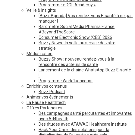
Programme « DOL Academy »
Veille & Insights
[Buzz Agenda] Vos rendez-vous E-santé à ne pas
manquer !
Baromètre Social Media Pharma France
#BeyondTheScore
Consumer Electronic Show (CES) 2026
Buzzy’News : la veille au service de votre
stratégie
Médiatisation
Buzzy’Show : nouveau rendez-vous à la
rencontre des acteurs de santé
Lancement de la chaîne WhatsApp Buzz E-santé
!
Programme Workfluenceurs
Enrichir vos contenus
Buzz Podcast
Animer vos événements
La Pause Healthtech
Offres Partenaires
Des campagnes santé percutantes et innovantes
avec Ad4health
Des études avec ATAWAO Healthcare Institute
Hack Your Care : des solutions pour la
digitalisation de l’expertise médicale