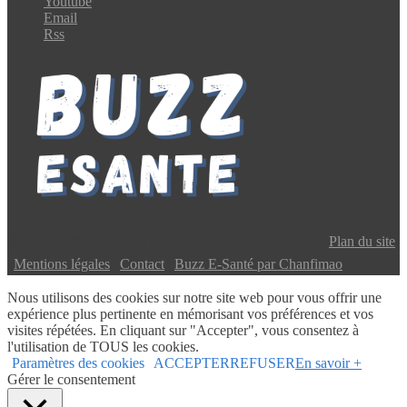
Youtube
Email
Rss
Copyright © 2024 Buzz E-Santé | Tous droits réservés |
Plan du site
|
Mentions légales
|
Contact
|
Buzz E-Santé par Chanfimao
Nous utilisons des cookies sur notre site web pour vous offrir une
expérience plus pertinente en mémorisant vos préférences et vos
visites répétées. En cliquant sur "Accepter", vous consentez à
l'utilisation de TOUS les cookies.
Paramètres des cookies
ACCEPTER
REFUSER
En savoir +
Gérer le consentement