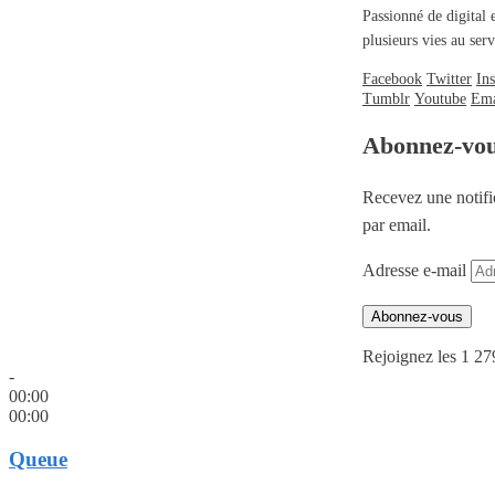
Passionné de digital 
plusieurs vies au se
Facebook
Twitter
In
Tumblr
Youtube
Ema
Abonnez-vo
Recevez une notifi
par email.
Adresse e-mail
Abonnez-vous
Rejoignez les 1 27
-
00:00
00:00
Queue