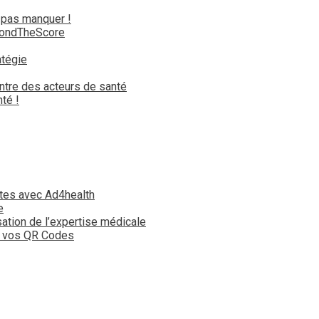
 pas manquer !
yondTheScore
atégie
ntre des acteurs de santé
té !
tes avec Ad4health
e
isation de l’expertise médicale
t vos QR Codes