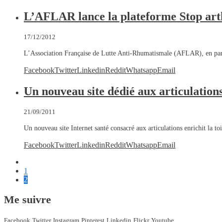
L’AFLAR lance la plateforme Stop art
17/12/2012
L’Association Française de Lutte Anti-Rhumatismale (AFLAR), en part
Facebook
Twitter
Linkedin
Reddit
Whatsapp
Email
Un nouveau site dédié aux articulations 
21/09/2011
Un nouveau site Internet santé consacré aux articulations enrichit la toi
Facebook
Twitter
Linkedin
Reddit
Whatsapp
Email
1
2
Me suivre
Facebook
Twitter
Instagram
Pinterest
Linkedin
Flickr
Youtube