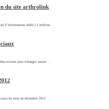
n du site arthrolink
tail d’informations dédié à l’arthrose …
ociaux
édias sociaux pour échanger autour …
2012
au cours du mois de décembre 2012. …