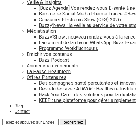
Veille & Insights
[Buzz Agenda] Vos rendez-vous E-santé à ne
Baromètre Social Media Pharma France #Be
Consumer Electronic Show (CES) 2026
Buzzy’News : la veille au service de votre str
Médiatisation
Buzzy’Show : nouveau rendez-vous à la renco
Lancement de la chaîne WhatsApp Buzz E-san
Programme Workfluenceurs
Enrichir vos contenus
Buzz Podcast
Animer vos événements
La Pause Healthtech
Offres Partenaires
Des campagnes santé percutantes et innovan
Des études avec ATAWAO Healthcare Institut
Hack Your Care : des solutions pour la digital
KEEP : une plateforme pour gérer simplemen
Blog
Contact
Recherchez