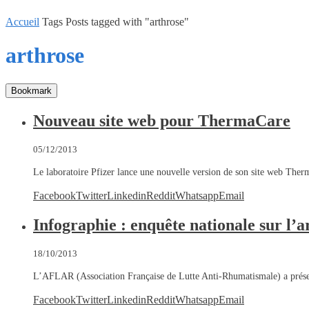
Accueil
Tags
Posts tagged with "arthrose"
arthrose
Bookmark
Nouveau site web pour ThermaCare
05/12/2013
Le laboratoire Pfizer lance une nouvelle version de son site web Ther
Facebook
Twitter
Linkedin
Reddit
Whatsapp
Email
Infographie : enquête nationale sur l’a
18/10/2013
L’AFLAR (Association Française de Lutte Anti-Rhumatismale) a présen
Facebook
Twitter
Linkedin
Reddit
Whatsapp
Email