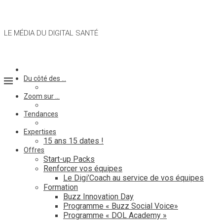
LE MÉDIA DU DIGITAL SANTÉ
Du côté des …
Zoom sur …
Tendances
Expertises
15 ans 15 dates !
Offres
Start-up Packs
Renforcer vos équipes
Le Digi’Coach au service de vos équipes
Formation
Buzz Innovation Day
Programme « Buzz Social Voice»
Programme « DOL Academy »