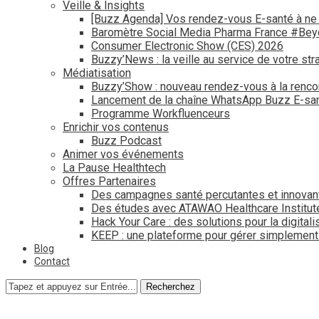
Veille & Insights
[Buzz Agenda] Vos rendez-vous E-santé à ne
Baromètre Social Media Pharma France #Be
Consumer Electronic Show (CES) 2026
Buzzy’News : la veille au service de votre str
Médiatisation
Buzzy’Show : nouveau rendez-vous à la renco
Lancement de la chaîne WhatsApp Buzz E-san
Programme Workfluenceurs
Enrichir vos contenus
Buzz Podcast
Animer vos événements
La Pause Healthtech
Offres Partenaires
Des campagnes santé percutantes et innovan
Des études avec ATAWAO Healthcare Institut
Hack Your Care : des solutions pour la digital
KEEP : une plateforme pour gérer simplemen
Blog
Contact
Recherchez