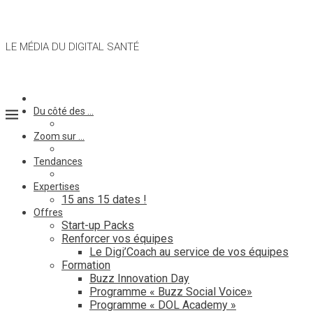
LE MÉDIA DU DIGITAL SANTÉ
Du côté des …
Zoom sur …
Tendances
Expertises
15 ans 15 dates !
Offres
Start-up Packs
Renforcer vos équipes
Le Digi’Coach au service de vos équipes
Formation
Buzz Innovation Day
Programme « Buzz Social Voice»
Programme « DOL Academy »