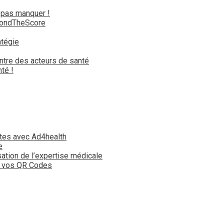
 pas manquer !
yondTheScore
atégie
ntre des acteurs de santé
té !
tes avec Ad4health
e
isation de l’expertise médicale
t vos QR Codes