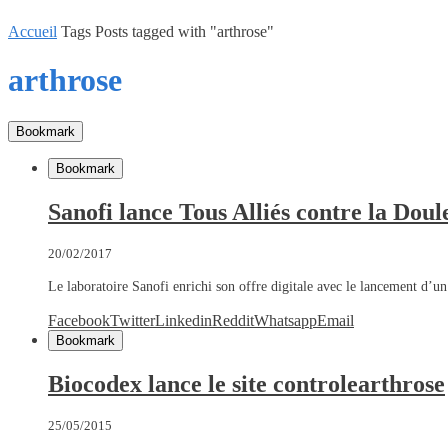
Accueil
Tags
Posts tagged with "arthrose"
arthrose
Bookmark
Bookmark
Sanofi lance Tous Alliés contre la Doul
20/02/2017
Le laboratoire Sanofi enrichi son offre digitale avec le lancement d’
Facebook
Twitter
Linkedin
Reddit
Whatsapp
Email
Bookmark
Biocodex lance le site controlearthrose
25/05/2015