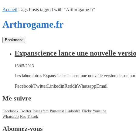
Accueil
Tags
Posts tagged with "Arthrogame.fr"
Arthrogame.fr
Bookmark
Expanscience lance une nouvelle versio
13/05/2013
Les laboratoires Expanscience lancent une nouvelle version de son por
Facebook
Twitter
Linkedin
Reddit
Whatsapp
Email
Me suivre
Facebook
Twitter
Instagram
Pinterest
Linkedin
Flickr
Youtube
Whatsapp
Rss
Tiktok
Abonnez-vous