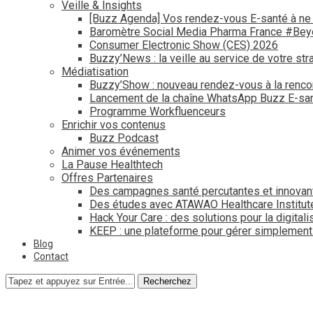
Veille & Insights
[Buzz Agenda] Vos rendez-vous E-santé à ne
Baromètre Social Media Pharma France #Be
Consumer Electronic Show (CES) 2026
Buzzy’News : la veille au service de votre str
Médiatisation
Buzzy’Show : nouveau rendez-vous à la renco
Lancement de la chaîne WhatsApp Buzz E-san
Programme Workfluenceurs
Enrichir vos contenus
Buzz Podcast
Animer vos événements
La Pause Healthtech
Offres Partenaires
Des campagnes santé percutantes et innovan
Des études avec ATAWAO Healthcare Institut
Hack Your Care : des solutions pour la digital
KEEP : une plateforme pour gérer simplemen
Blog
Contact
Recherchez