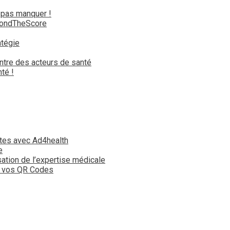
 pas manquer !
yondTheScore
atégie
ntre des acteurs de santé
té !
tes avec Ad4health
e
isation de l’expertise médicale
t vos QR Codes