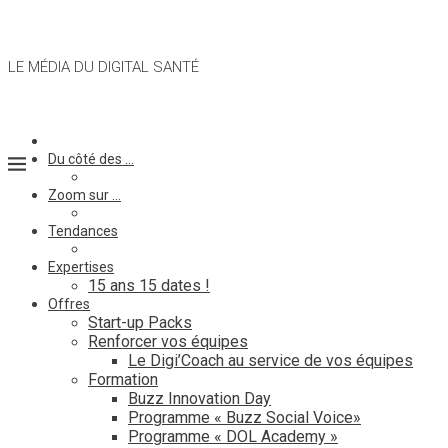
LE MÉDIA DU DIGITAL SANTÉ
Du côté des …
Zoom sur …
Tendances
Expertises
15 ans 15 dates !
Offres
Start-up Packs
Renforcer vos équipes
Le Digi’Coach au service de vos équipes
Formation
Buzz Innovation Day
Programme « Buzz Social Voice»
Programme « DOL Academy »