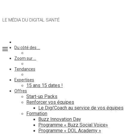
LE MÉDIA DU DIGITAL SANTÉ
Du côté des …
Zoom sur …
Tendances
Expertises
15 ans 15 dates !
Offres
Start-up Packs
Renforcer vos équipes
Le Digi’Coach au service de vos équipes
Formation
Buzz Innovation Day
Programme « Buzz Social Voice»
Programme « DOL Academy »