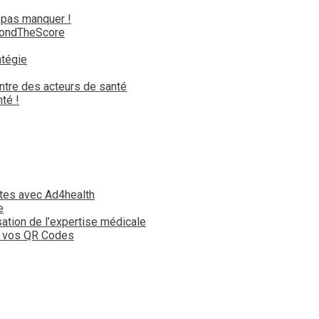
 pas manquer !
yondTheScore
atégie
ntre des acteurs de santé
té !
tes avec Ad4health
e
isation de l’expertise médicale
t vos QR Codes