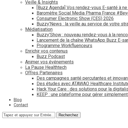
Veille & Insights
[Buzz Agenda] Vos rendez-vous E-santé à ne
Baromètre Social Media Pharma France #Be
Consumer Electronic Show (CES) 2026
Buzzy’News : la veille au service de votre str
Médiatisation
Buzzy’Show : nouveau rendez-vous à la renco
Lancement de la chaîne WhatsApp Buzz E-san
Programme Workfluenceurs
Enrichir vos contenus
Buzz Podcast
Animer vos événements
La Pause Healthtech
Offres Partenaires
Des campagnes santé percutantes et innovan
Des études avec ATAWAO Healthcare Institut
Hack Your Care : des solutions pour la digital
KEEP : une plateforme pour gérer simplemen
Blog
Contact
Recherchez