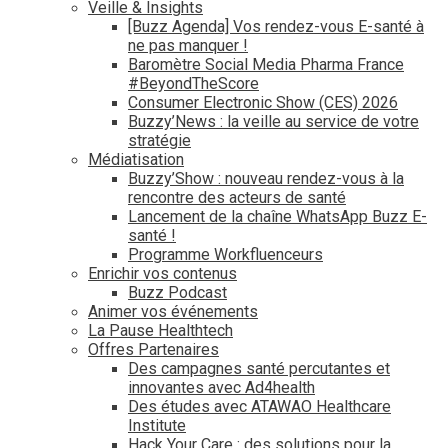
Veille & Insights
[Buzz Agenda] Vos rendez-vous E-santé à
ne pas manquer !
Baromètre Social Media Pharma France
#BeyondTheScore
Consumer Electronic Show (CES) 2026
Buzzy’News : la veille au service de votre
stratégie
Médiatisation
Buzzy’Show : nouveau rendez-vous à la
rencontre des acteurs de santé
Lancement de la chaîne WhatsApp Buzz E-
santé !
Programme Workfluenceurs
Enrichir vos contenus
Buzz Podcast
Animer vos événements
La Pause Healthtech
Offres Partenaires
Des campagnes santé percutantes et
innovantes avec Ad4health
Des études avec ATAWAO Healthcare
Institute
Hack Your Care : des solutions pour la