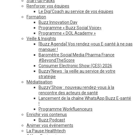
Start-up Packs
Renforcer vos équipes
Le Digi’Coach au service de vos équipes
Formation
Buzz Innovation Day
Programme « Buzz Social Voice»
Programme « DOL Academy »
Veille & Insights
[Buzz Agenda] Vos rendez-vous E-santé à ne pas
manquer !
Baromètre Social Media Pharma France
#BeyondTheScore
Consumer Electronic Show (CES) 2026
Buzzy’News : la veille au service de votre
stratégie
Médiatisation
Buzzy’Show : nouveau rendez-vous à la
rencontre des acteurs de santé
Lancement de la chaîne WhatsApp Buzz E-santé
!
Programme Workfluenceurs
Enrichir vos contenus
Buzz Podcast
Animer vos événements
La Pause Healthtech