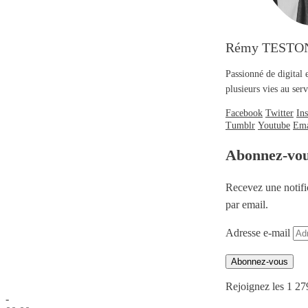
Rémy TESTO
Passionné de digital 
plusieurs vies au se
Facebook
Twitter
In
Tumblr
Youtube
Ema
Abonnez-vo
Recevez une notifi
par email.
Adresse e-mail
Abonnez-vous
Rejoignez les 1 27
-