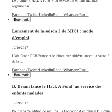
Le premier « Hack A Fond’ » au service des enfants malades,
organisé par …
Facebook
Twitter
Linkedin
Reddit
Whatsapp
Email
Bookmark
Lancement de la saison 2 de MICI : mode
d’emploi
12/10/2017
L’afa Crohn RCH France et le laboratoire AbbVie lancent la saison 2
de la …
Facebook
Twitter
Linkedin
Reddit
Whatsapp
Email
Bookmark
B. Braun lance le Hack A Fond’ au service des
enfants malades
12/09/2017
Pour la 5ème édition de son Prix, la Fondation d’entreprise B. Braun