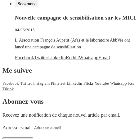
Bookmark
Nouvelle campagne de sensibilisation sur les MICI
04/06/2015
L’Association François Aupetit (Afa) et le laboratoire AbbVie ont
lancé une campagne de sensibilisation …
Facebook
Twitter
Linkedin
Reddit
Whatsapp
Email
Me suivre
Facebook
Twitter
Instagram
Pinterest
Linkedin
Flickr
Youtube
Whatsapp
Rss
Tiktok
Abonnez-vous
Recevez une notification de chaque nouvel article par email.
Adresse e-mail