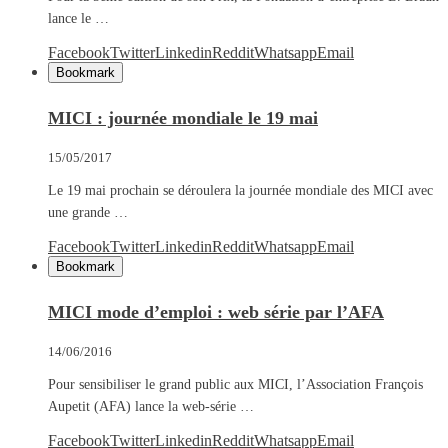
lance le …
Facebook
Twitter
Linkedin
Reddit
Whatsapp
Email
Bookmark
MICI : journée mondiale le 19 mai
15/05/2017
Le 19 mai prochain se déroulera la journée mondiale des MICI avec
une grande …
Facebook
Twitter
Linkedin
Reddit
Whatsapp
Email
Bookmark
MICI mode d’emploi : web série par l’AFA
14/06/2016
Pour sensibiliser le grand public aux MICI, l’Association François
Aupetit (AFA) lance la web-série …
Facebook
Twitter
Linkedin
Reddit
Whatsapp
Email