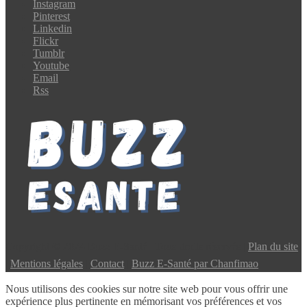
Instagram
Pinterest
Linkedin
Flickr
Tumblr
Youtube
Email
Rss
Copyright © 2024 Buzz E-Santé | Tous droits réservés |
Plan du site
|
Mentions légales
|
Contact
|
Buzz E-Santé par Chanfimao
Nous utilisons des cookies sur notre site web pour vous offrir une
expérience plus pertinente en mémorisant vos préférences et vos