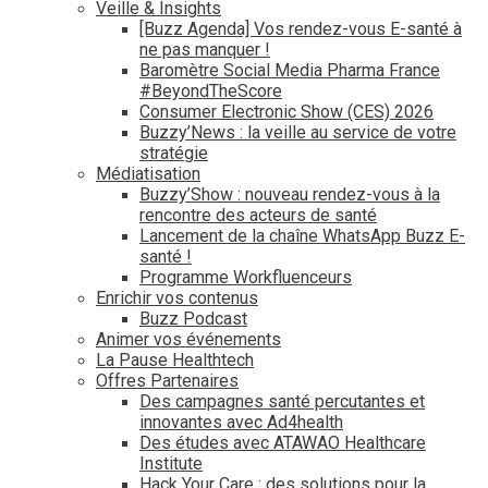
Veille & Insights
[Buzz Agenda] Vos rendez-vous E-santé à
ne pas manquer !
Baromètre Social Media Pharma France
#BeyondTheScore
Consumer Electronic Show (CES) 2026
Buzzy’News : la veille au service de votre
stratégie
Médiatisation
Buzzy’Show : nouveau rendez-vous à la
rencontre des acteurs de santé
Lancement de la chaîne WhatsApp Buzz E-
santé !
Programme Workfluenceurs
Enrichir vos contenus
Buzz Podcast
Animer vos événements
La Pause Healthtech
Offres Partenaires
Des campagnes santé percutantes et
innovantes avec Ad4health
Des études avec ATAWAO Healthcare
Institute
Hack Your Care : des solutions pour la