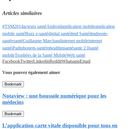
Articles similaires
#TSM2014
acteurs santé
Android
application mobile
application
mobile santé
Buzz e-santé
digital santé
dmd Santé
dmdpost
e-
santé
esanté
Guillaume Marchand
internet mobile
internet
santé
iPad
iphone
m-santé
mhealth
msanté
sante 2.0
santé
mobile
Trophées de la Santé Mobile
Web santé
Facebook
Twitter
Linkedin
Reddit
Whatsapp
Email
Vous pouvez également aimer
Bookmark
Notaview : une boussole numérique pour les
médecins
Bookmark
L’application carte vitale disponible pour tous en