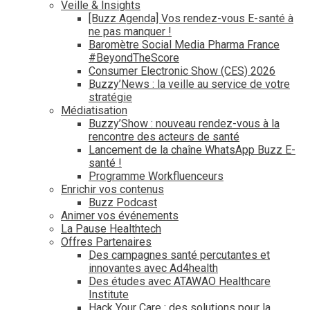
Veille & Insights
[Buzz Agenda] Vos rendez-vous E-santé à
ne pas manquer !
Baromètre Social Media Pharma France
#BeyondTheScore
Consumer Electronic Show (CES) 2026
Buzzy’News : la veille au service de votre
stratégie
Médiatisation
Buzzy’Show : nouveau rendez-vous à la
rencontre des acteurs de santé
Lancement de la chaîne WhatsApp Buzz E-
santé !
Programme Workfluenceurs
Enrichir vos contenus
Buzz Podcast
Animer vos événements
La Pause Healthtech
Offres Partenaires
Des campagnes santé percutantes et
innovantes avec Ad4health
Des études avec ATAWAO Healthcare
Institute
Hack Your Care : des solutions pour la