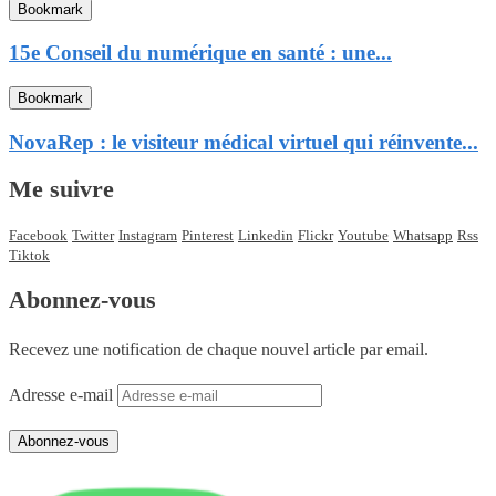
Bookmark
15e Conseil du numérique en santé : une...
Bookmark
NovaRep : le visiteur médical virtuel qui réinvente...
Me suivre
Facebook
Twitter
Instagram
Pinterest
Linkedin
Flickr
Youtube
Whatsapp
Rss
Tiktok
Abonnez-vous
Recevez une notification de chaque nouvel article par email.
Adresse e-mail
Abonnez-vous