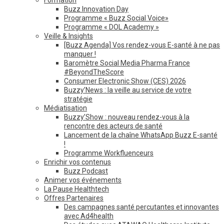
Buzz Innovation Day
Programme « Buzz Social Voice»
Programme « DOL Academy »
Veille & Insights
[Buzz Agenda] Vos rendez-vous E-santé à ne pas
manquer !
Baromètre Social Media Pharma France
#BeyondTheScore
Consumer Electronic Show (CES) 2026
Buzzy’News : la veille au service de votre
stratégie
Médiatisation
Buzzy’Show : nouveau rendez-vous à la
rencontre des acteurs de santé
Lancement de la chaîne WhatsApp Buzz E-santé
!
Programme Workfluenceurs
Enrichir vos contenus
Buzz Podcast
Animer vos événements
La Pause Healthtech
Offres Partenaires
Des campagnes santé percutantes et innovantes
avec Ad4health