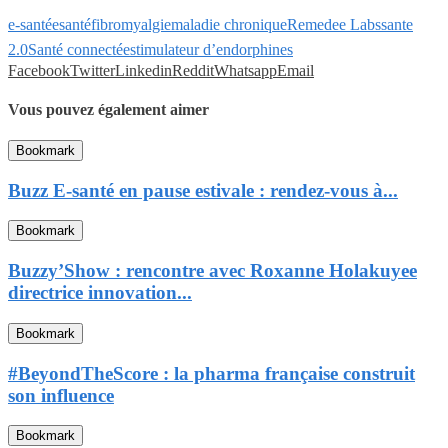
e-santé
esanté
fibromyalgie
maladie chronique
Remedee Labs
sante
2.0
Santé connectée
stimulateur d’endorphines
Facebook
Twitter
Linkedin
Reddit
Whatsapp
Email
Vous pouvez également aimer
Bookmark
Buzz E-santé en pause estivale : rendez-vous à...
Bookmark
Buzzy’Show : rencontre avec Roxanne Holakuyee
directrice innovation...
Bookmark
#BeyondTheScore : la pharma française construit
son influence
Bookmark