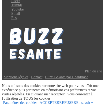
Flickr
Tumblr
Youtube
Email
Rss
Copyright © 2024 Buzz E-Santé | Tous droits réservés |
Plan du site
|
Mentions légales
|
Contact
|
Buzz E-Santé par Chanfimao
Nous utilisons des cookies sur notre site web pour vous offrir une
expérience plus pertinente en mémorisant vos préférences et vos
visites répétées. En cliquant sur "Accepter", vous consentez à
l'utilisation de TOUS les cookies.
Paramètres des cookies
ACCEPTER
REFUSER
En savoir +