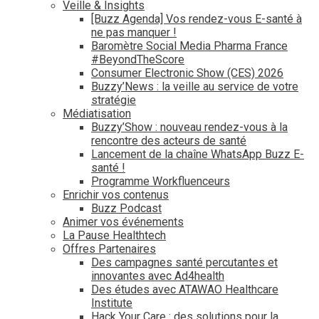
Veille & Insights
[Buzz Agenda] Vos rendez-vous E-santé à
ne pas manquer !
Baromètre Social Media Pharma France
#BeyondTheScore
Consumer Electronic Show (CES) 2026
Buzzy’News : la veille au service de votre
stratégie
Médiatisation
Buzzy’Show : nouveau rendez-vous à la
rencontre des acteurs de santé
Lancement de la chaîne WhatsApp Buzz E-
santé !
Programme Workfluenceurs
Enrichir vos contenus
Buzz Podcast
Animer vos événements
La Pause Healthtech
Offres Partenaires
Des campagnes santé percutantes et
innovantes avec Ad4health
Des études avec ATAWAO Healthcare
Institute
Hack Your Care : des solutions pour la