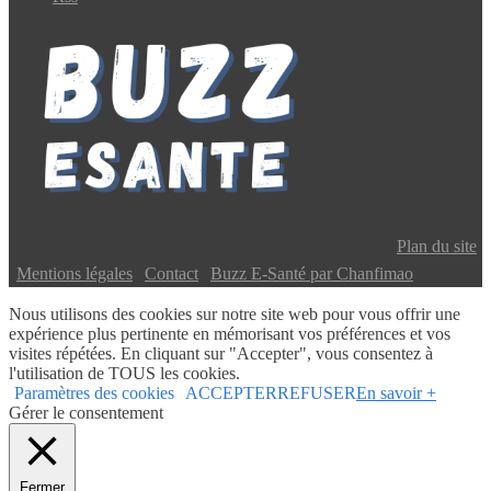
Copyright © 2024 Buzz E-Santé | Tous droits réservés |
Plan du site
|
Mentions légales
|
Contact
|
Buzz E-Santé par Chanfimao
Nous utilisons des cookies sur notre site web pour vous offrir une
expérience plus pertinente en mémorisant vos préférences et vos
visites répétées. En cliquant sur "Accepter", vous consentez à
l'utilisation de TOUS les cookies.
Paramètres des cookies
ACCEPTER
REFUSER
En savoir +
Gérer le consentement
Fermer