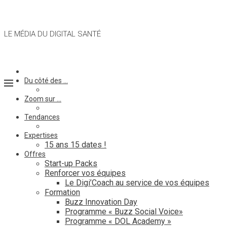
LE MÉDIA DU DIGITAL SANTÉ
Du côté des …
Zoom sur …
Tendances
Expertises
15 ans 15 dates !
Offres
Start-up Packs
Renforcer vos équipes
Le Digi’Coach au service de vos équipes
Formation
Buzz Innovation Day
Programme « Buzz Social Voice»
Programme « DOL Academy »