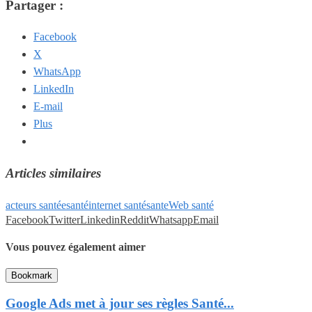
Partager :
Facebook
X
WhatsApp
LinkedIn
E-mail
Plus
Articles similaires
acteurs santé
esanté
internet santé
sante
Web santé
Facebook
Twitter
Linkedin
Reddit
Whatsapp
Email
Vous pouvez également aimer
Bookmark
Google Ads met à jour ses règles Santé...