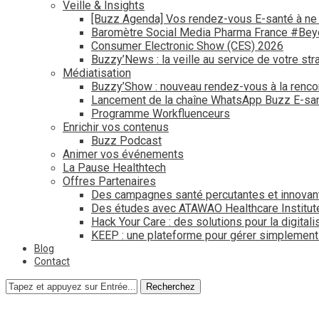
Veille & Insights
[Buzz Agenda] Vos rendez-vous E-santé à ne
Baromètre Social Media Pharma France #Be
Consumer Electronic Show (CES) 2026
Buzzy’News : la veille au service de votre str
Médiatisation
Buzzy’Show : nouveau rendez-vous à la renco
Lancement de la chaîne WhatsApp Buzz E-san
Programme Workfluenceurs
Enrichir vos contenus
Buzz Podcast
Animer vos événements
La Pause Healthtech
Offres Partenaires
Des campagnes santé percutantes et innovan
Des études avec ATAWAO Healthcare Institut
Hack Your Care : des solutions pour la digital
KEEP : une plateforme pour gérer simplemen
Blog
Contact
Recherchez