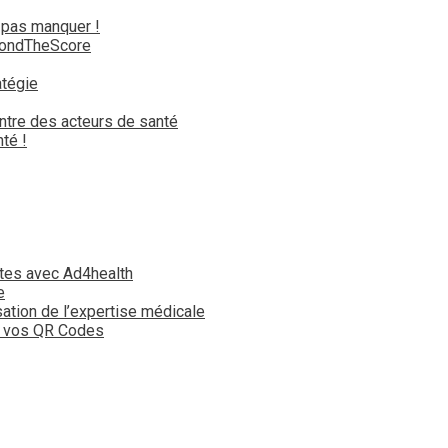
 pas manquer !
yondTheScore
atégie
ntre des acteurs de santé
té !
tes avec Ad4health
e
isation de l’expertise médicale
t vos QR Codes