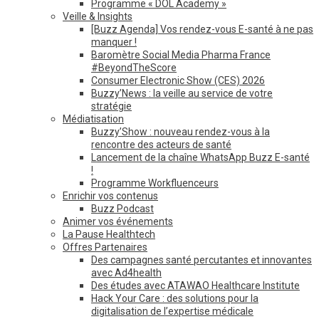
Programme « DOL Academy »
Veille & Insights
[Buzz Agenda] Vos rendez-vous E-santé à ne pas
manquer !
Baromètre Social Media Pharma France
#BeyondTheScore
Consumer Electronic Show (CES) 2026
Buzzy’News : la veille au service de votre
stratégie
Médiatisation
Buzzy’Show : nouveau rendez-vous à la
rencontre des acteurs de santé
Lancement de la chaîne WhatsApp Buzz E-santé
!
Programme Workfluenceurs
Enrichir vos contenus
Buzz Podcast
Animer vos événements
La Pause Healthtech
Offres Partenaires
Des campagnes santé percutantes et innovantes
avec Ad4health
Des études avec ATAWAO Healthcare Institute
Hack Your Care : des solutions pour la
digitalisation de l’expertise médicale