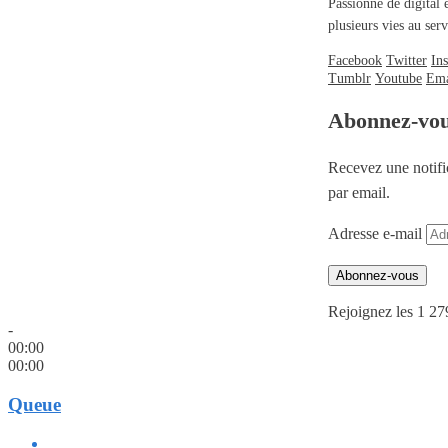
Passionné de digital 
plusieurs vies au se
Facebook
Twitter
In
Tumblr
Youtube
Ema
Abonnez-vo
Recevez une notifi
par email.
Adresse e-mail
Abonnez-vous
Rejoignez les 1 27
-
00:00
00:00
Queue