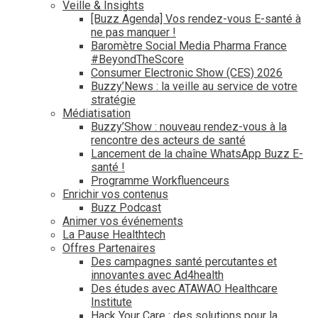
Veille & Insights
[Buzz Agenda] Vos rendez-vous E-santé à
ne pas manquer !
Baromètre Social Media Pharma France
#BeyondTheScore
Consumer Electronic Show (CES) 2026
Buzzy’News : la veille au service de votre
stratégie
Médiatisation
Buzzy’Show : nouveau rendez-vous à la
rencontre des acteurs de santé
Lancement de la chaîne WhatsApp Buzz E-
santé !
Programme Workfluenceurs
Enrichir vos contenus
Buzz Podcast
Animer vos événements
La Pause Healthtech
Offres Partenaires
Des campagnes santé percutantes et
innovantes avec Ad4health
Des études avec ATAWAO Healthcare
Institute
Hack Your Care : des solutions pour la