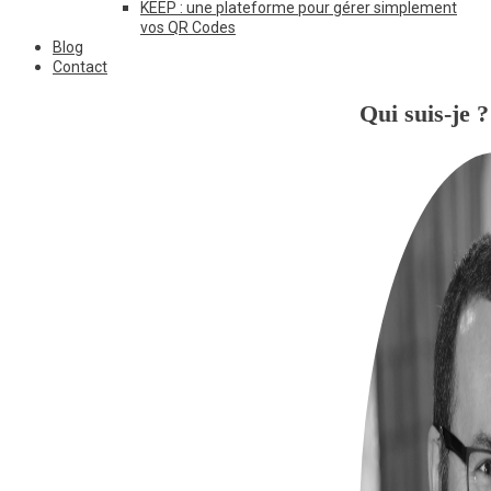
KEEP : une plateforme pour gérer simplement
vos QR Codes
Blog
Contact
Qui suis-je ?