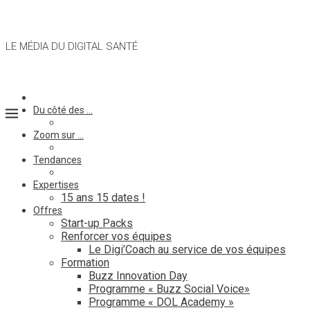
LE MÉDIA DU DIGITAL SANTÉ
Du côté des …
Zoom sur …
Tendances
Expertises
15 ans 15 dates !
Offres
Start-up Packs
Renforcer vos équipes
Le Digi’Coach au service de vos équipes
Formation
Buzz Innovation Day
Programme « Buzz Social Voice»
Programme « DOL Academy »