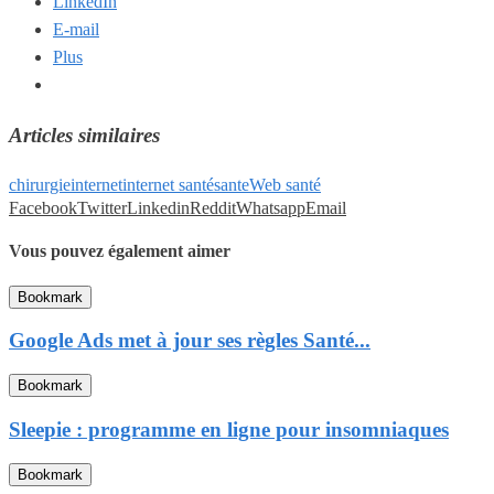
LinkedIn
E-mail
Plus
Articles similaires
chirurgie
internet
internet santé
sante
Web santé
Facebook
Twitter
Linkedin
Reddit
Whatsapp
Email
Vous pouvez également aimer
Bookmark
Google Ads met à jour ses règles Santé...
Bookmark
Sleepie : programme en ligne pour insomniaques
Bookmark