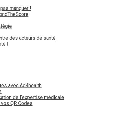
 pas manquer !
yondTheScore
atégie
ntre des acteurs de santé
té !
tes avec Ad4health
e
isation de l’expertise médicale
t vos QR Codes