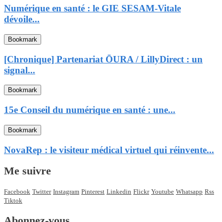
Numérique en santé : le GIE SESAM-Vitale
dévoile...
Bookmark
[Chronique] Partenariat ŌURA / LillyDirect : un
signal...
Bookmark
15e Conseil du numérique en santé : une...
Bookmark
NovaRep : le visiteur médical virtuel qui réinvente...
Me suivre
Facebook
Twitter
Instagram
Pinterest
Linkedin
Flickr
Youtube
Whatsapp
Rss
Tiktok
Abonnez-vous