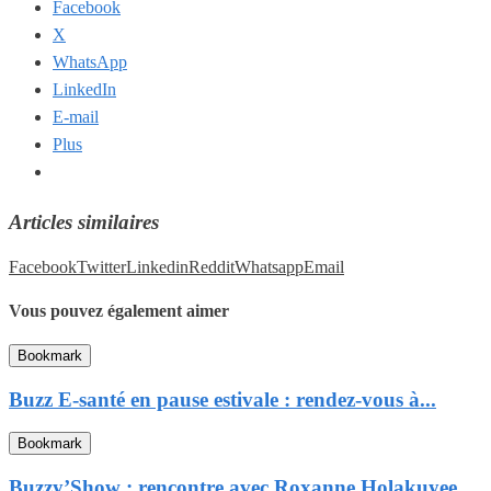
Facebook
X
WhatsApp
LinkedIn
E-mail
Plus
Articles similaires
Facebook
Twitter
Linkedin
Reddit
Whatsapp
Email
Vous pouvez également aimer
Bookmark
Buzz E-santé en pause estivale : rendez-vous à...
Bookmark
Buzzy’Show : rencontre avec Roxanne Holakuyee