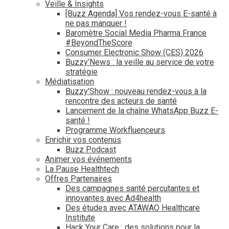
Veille & Insights
[Buzz Agenda] Vos rendez-vous E-santé à
ne pas manquer !
Baromètre Social Media Pharma France
#BeyondTheScore
Consumer Electronic Show (CES) 2026
Buzzy’News : la veille au service de votre
stratégie
Médiatisation
Buzzy’Show : nouveau rendez-vous à la
rencontre des acteurs de santé
Lancement de la chaîne WhatsApp Buzz E-
santé !
Programme Workfluenceurs
Enrichir vos contenus
Buzz Podcast
Animer vos événements
La Pause Healthtech
Offres Partenaires
Des campagnes santé percutantes et
innovantes avec Ad4health
Des études avec ATAWAO Healthcare
Institute
Hack Your Care : des solutions pour la