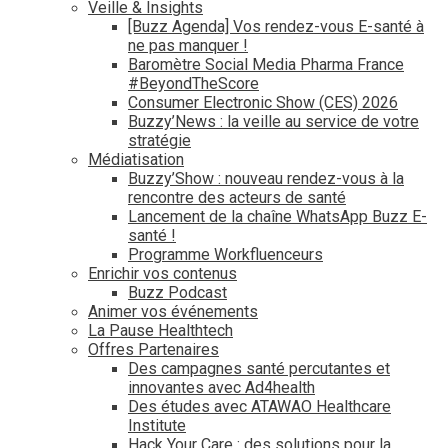
Veille & Insights
[Buzz Agenda] Vos rendez-vous E-santé à
ne pas manquer !
Baromètre Social Media Pharma France
#BeyondTheScore
Consumer Electronic Show (CES) 2026
Buzzy’News : la veille au service de votre
stratégie
Médiatisation
Buzzy’Show : nouveau rendez-vous à la
rencontre des acteurs de santé
Lancement de la chaîne WhatsApp Buzz E-
santé !
Programme Workfluenceurs
Enrichir vos contenus
Buzz Podcast
Animer vos événements
La Pause Healthtech
Offres Partenaires
Des campagnes santé percutantes et
innovantes avec Ad4health
Des études avec ATAWAO Healthcare
Institute
Hack Your Care : des solutions pour la