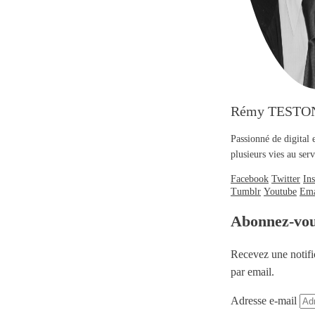
Rémy TESTO
Passionné de digital 
plusieurs vies au se
Facebook
Twitter
In
Tumblr
Youtube
Ema
Abonnez-vo
Recevez une notifi
par email.
Adresse e-mail