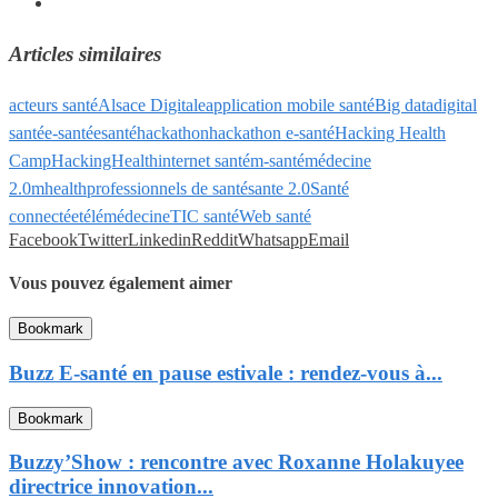
Articles similaires
acteurs santé
Alsace Digitale
application mobile santé
Big data
digital
santé
e-santé
esanté
hackathon
hackathon e-santé
Hacking Health
Camp
HackingHealth
internet santé
m-santé
médecine
2.0
mhealth
professionnels de santé
sante 2.0
Santé
connectée
télémédecine
TIC santé
Web santé
Facebook
Twitter
Linkedin
Reddit
Whatsapp
Email
Vous pouvez également aimer
Bookmark
Buzz E-santé en pause estivale : rendez-vous à...
Bookmark
Buzzy’Show : rencontre avec Roxanne Holakuyee
directrice innovation...