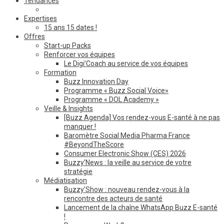
Tendances
Expertises
15 ans 15 dates !
Offres
Start-up Packs
Renforcer vos équipes
Le Digi’Coach au service de vos équipes
Formation
Buzz Innovation Day
Programme « Buzz Social Voice»
Programme « DOL Academy »
Veille & Insights
[Buzz Agenda] Vos rendez-vous E-santé à ne pas
manquer !
Baromètre Social Media Pharma France
#BeyondTheScore
Consumer Electronic Show (CES) 2026
Buzzy’News : la veille au service de votre
stratégie
Médiatisation
Buzzy’Show : nouveau rendez-vous à la
rencontre des acteurs de santé
Lancement de la chaîne WhatsApp Buzz E-santé
!