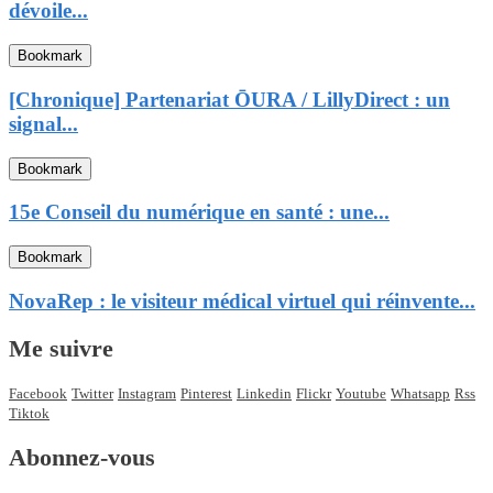
dévoile...
Bookmark
[Chronique] Partenariat ŌURA / LillyDirect : un
signal...
Bookmark
15e Conseil du numérique en santé : une...
Bookmark
NovaRep : le visiteur médical virtuel qui réinvente...
Me suivre
Facebook
Twitter
Instagram
Pinterest
Linkedin
Flickr
Youtube
Whatsapp
Rss
Tiktok
Abonnez-vous