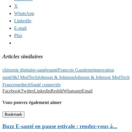
X
WhatsApp
LinkedIn
E-mail
Plus
Articles similaires
chirurgie digitale
e-santé
esanté
François Gaudemet
innovation
santé
J&J MedTech
Johnson & Johnson
Johnson & Johnson MedTech
France
medtech
Santé connectée
Facebook
Twitter
Linkedin
Reddit
Whatsapp
Email
Vous pouvez également aimer
Bookmark
Buzz E-santé en pause estivale : rendez-vous à...