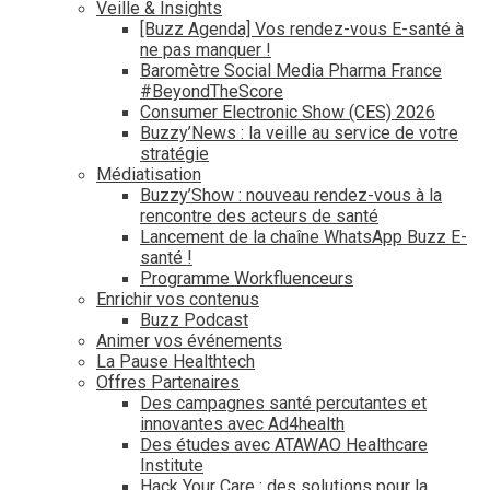
Veille & Insights
[Buzz Agenda] Vos rendez-vous E-santé à
ne pas manquer !
Baromètre Social Media Pharma France
#BeyondTheScore
Consumer Electronic Show (CES) 2026
Buzzy’News : la veille au service de votre
stratégie
Médiatisation
Buzzy’Show : nouveau rendez-vous à la
rencontre des acteurs de santé
Lancement de la chaîne WhatsApp Buzz E-
santé !
Programme Workfluenceurs
Enrichir vos contenus
Buzz Podcast
Animer vos événements
La Pause Healthtech
Offres Partenaires
Des campagnes santé percutantes et
innovantes avec Ad4health
Des études avec ATAWAO Healthcare
Institute
Hack Your Care : des solutions pour la