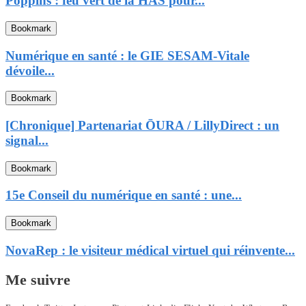
Poppins : feu vert de la HAS pour...
Bookmark
Numérique en santé : le GIE SESAM-Vitale
dévoile...
Bookmark
[Chronique] Partenariat ŌURA / LillyDirect : un
signal...
Bookmark
15e Conseil du numérique en santé : une...
Bookmark
NovaRep : le visiteur médical virtuel qui réinvente...
Me suivre