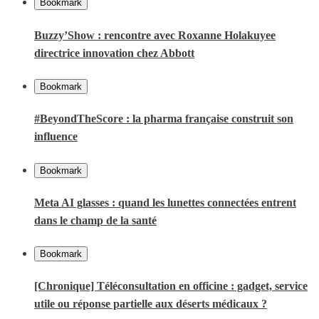
Bookmark
Buzzy’Show : rencontre avec Roxanne Holakuyee
directrice innovation chez Abbott
Bookmark
#BeyondTheScore : la pharma française construit son
influence
Bookmark
Meta AI glasses : quand les lunettes connectées entrent
dans le champ de la santé
Bookmark
[Chronique] Téléconsultation en officine : gadget, service
utile ou réponse partielle aux déserts médicaux ?