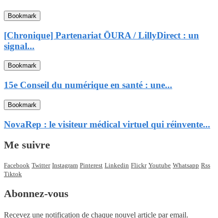
Bookmark
[Chronique] Partenariat ŌURA / LillyDirect : un
signal...
Bookmark
15e Conseil du numérique en santé : une...
Bookmark
NovaRep : le visiteur médical virtuel qui réinvente...
Me suivre
Facebook
Twitter
Instagram
Pinterest
Linkedin
Flickr
Youtube
Whatsapp
Rss
Tiktok
Abonnez-vous
Recevez une notification de chaque nouvel article par email.