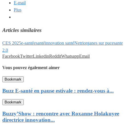
E-mail
Plus
Articles similaires
CES 2025
e-santé
esanté
innovation santé
Netri
organes sur puce
sante
2.0
Facebook
Twitter
Linkedin
Reddit
Whatsapp
Email
Vous pouvez également aimer
Bookmark
Buzz E-santé en pause estivale : rendez-vous à...
Bookmark
Buzzy’Show : rencontre avec Roxanne Holakuyee
directrice innovation...