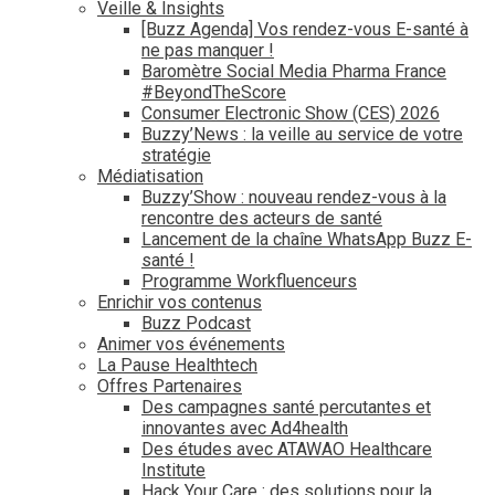
Veille & Insights
[Buzz Agenda] Vos rendez-vous E-santé à
ne pas manquer !
Baromètre Social Media Pharma France
#BeyondTheScore
Consumer Electronic Show (CES) 2026
Buzzy’News : la veille au service de votre
stratégie
Médiatisation
Buzzy’Show : nouveau rendez-vous à la
rencontre des acteurs de santé
Lancement de la chaîne WhatsApp Buzz E-
santé !
Programme Workfluenceurs
Enrichir vos contenus
Buzz Podcast
Animer vos événements
La Pause Healthtech
Offres Partenaires
Des campagnes santé percutantes et
innovantes avec Ad4health
Des études avec ATAWAO Healthcare
Institute
Hack Your Care : des solutions pour la