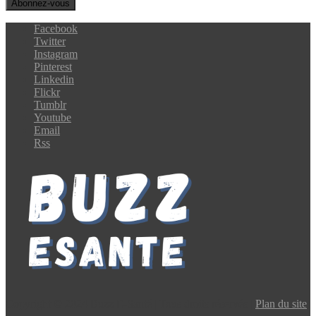
Facebook
Twitter
Instagram
Pinterest
Linkedin
Flickr
Tumblr
Youtube
Email
Rss
Copyright © 2024 Buzz E-Santé | Tous droits réservés |
Plan du site