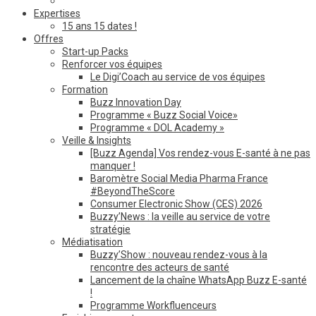
Expertises
15 ans 15 dates !
Offres
Start-up Packs
Renforcer vos équipes
Le Digi’Coach au service de vos équipes
Formation
Buzz Innovation Day
Programme « Buzz Social Voice»
Programme « DOL Academy »
Veille & Insights
[Buzz Agenda] Vos rendez-vous E-santé à ne pas
manquer !
Baromètre Social Media Pharma France
#BeyondTheScore
Consumer Electronic Show (CES) 2026
Buzzy’News : la veille au service de votre
stratégie
Médiatisation
Buzzy’Show : nouveau rendez-vous à la
rencontre des acteurs de santé
Lancement de la chaîne WhatsApp Buzz E-santé
!
Programme Workfluenceurs