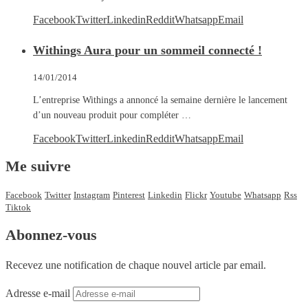
Facebook
Twitter
Linkedin
Reddit
Whatsapp
Email
Withings Aura pour un sommeil connecté !
14/01/2014
L’entreprise Withings a annoncé la semaine dernière le lancement
d’un nouveau produit pour compléter …
Facebook
Twitter
Linkedin
Reddit
Whatsapp
Email
Me suivre
Facebook
Twitter
Instagram
Pinterest
Linkedin
Flickr
Youtube
Whatsapp
Rss
Tiktok
Abonnez-vous
Recevez une notification de chaque nouvel article par email.
Adresse e-mail