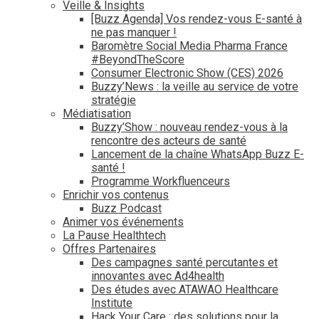
Veille & Insights
[Buzz Agenda] Vos rendez-vous E-santé à
ne pas manquer !
Baromètre Social Media Pharma France
#BeyondTheScore
Consumer Electronic Show (CES) 2026
Buzzy’News : la veille au service de votre
stratégie
Médiatisation
Buzzy’Show : nouveau rendez-vous à la
rencontre des acteurs de santé
Lancement de la chaîne WhatsApp Buzz E-
santé !
Programme Workfluenceurs
Enrichir vos contenus
Buzz Podcast
Animer vos événements
La Pause Healthtech
Offres Partenaires
Des campagnes santé percutantes et
innovantes avec Ad4health
Des études avec ATAWAO Healthcare
Institute
Hack Your Care : des solutions pour la