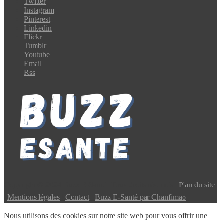
Twitter
Instagram
Pinterest
Linkedin
Flickr
Tumblr
Youtube
Email
Rss
Copyright © 2024 Buzz E-Santé | Tous droits réservés |
Plan du site
|
Mentions légales
|
Contact
|
Buzz E-Santé par Chanfimao
Nous utilisons des cookies sur notre site web pour vous offrir une