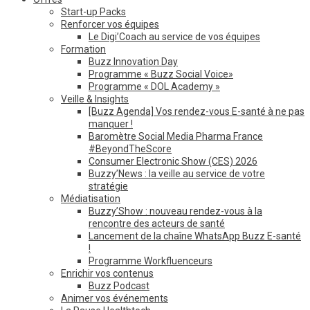
Start-up Packs
Renforcer vos équipes
Le Digi’Coach au service de vos équipes
Formation
Buzz Innovation Day
Programme « Buzz Social Voice»
Programme « DOL Academy »
Veille & Insights
[Buzz Agenda] Vos rendez-vous E-santé à ne pas
manquer !
Baromètre Social Media Pharma France
#BeyondTheScore
Consumer Electronic Show (CES) 2026
Buzzy’News : la veille au service de votre
stratégie
Médiatisation
Buzzy’Show : nouveau rendez-vous à la
rencontre des acteurs de santé
Lancement de la chaîne WhatsApp Buzz E-santé
!
Programme Workfluenceurs
Enrichir vos contenus
Buzz Podcast
Animer vos événements