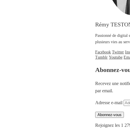
Rémy TESTO
Passionné de digital 
plusieurs vies au se
Facebook
Twitter
In
Tumblr
Youtube
Ema
Abonnez-vo
Recevez une notifi
par email.
Adresse e-mail
Abonnez-vous
Rejoignez les 1 27