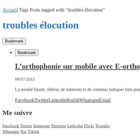
Accueil
Tags
Posts tagged with "troubles élocution"
troubles élocution
Bookmark
Bookmark
L’orthophonie sur mobile avec E-ortho
09/07/2015
La société Inooit, éditeur de solutions et de contenus ludiques faits po
Facebook
Twitter
Linkedin
Reddit
Whatsapp
Email
Me suivre
Facebook
Twitter
Instagram
Pinterest
Linkedin
Flickr
Youtube
Whatsapp
Rss
Tiktok