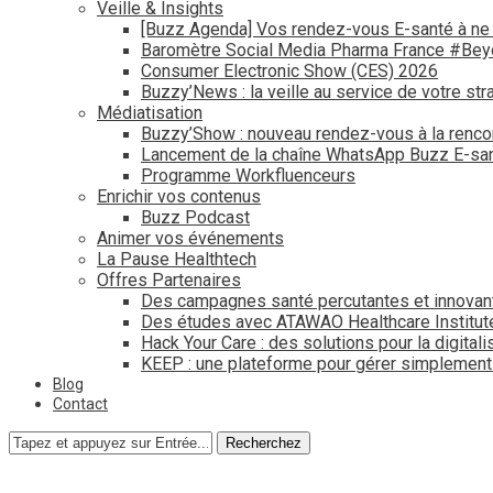
Veille & Insights
[Buzz Agenda] Vos rendez-vous E-santé à ne
Baromètre Social Media Pharma France #Be
Consumer Electronic Show (CES) 2026
Buzzy’News : la veille au service de votre str
Médiatisation
Buzzy’Show : nouveau rendez-vous à la renco
Lancement de la chaîne WhatsApp Buzz E-san
Programme Workfluenceurs
Enrichir vos contenus
Buzz Podcast
Animer vos événements
La Pause Healthtech
Offres Partenaires
Des campagnes santé percutantes et innovan
Des études avec ATAWAO Healthcare Institut
Hack Your Care : des solutions pour la digital
KEEP : une plateforme pour gérer simplemen
Blog
Contact
Recherchez