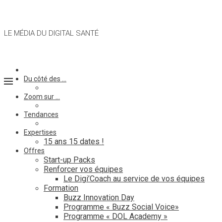
LE MÉDIA DU DIGITAL SANTÉ
Du côté des …
Zoom sur …
Tendances
Expertises
15 ans 15 dates !
Offres
Start-up Packs
Renforcer vos équipes
Le Digi’Coach au service de vos équipes
Formation
Buzz Innovation Day
Programme « Buzz Social Voice»
Programme « DOL Academy »