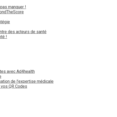
 pas manquer !
yondTheScore
atégie
ntre des acteurs de santé
té !
tes avec Ad4health
e
isation de l’expertise médicale
t vos QR Codes