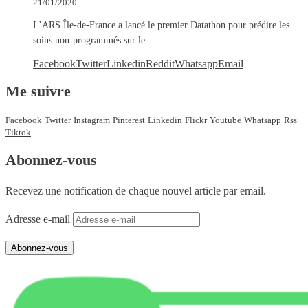
21/01/2020
L’ARS Île-de-France a lancé le premier Datathon pour prédire les
soins non-programmés sur le …
Facebook
Twitter
Linkedin
Reddit
Whatsapp
Email
Me suivre
Facebook
Twitter
Instagram
Pinterest
Linkedin
Flickr
Youtube
Whatsapp
Rss
Tiktok
Abonnez-vous
Recevez une notification de chaque nouvel article par email.
Adresse e-mail
Abonnez-vous