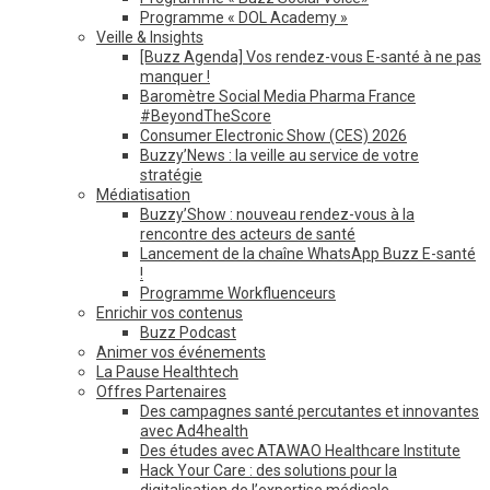
Programme « DOL Academy »
Veille & Insights
[Buzz Agenda] Vos rendez-vous E-santé à ne pas
manquer !
Baromètre Social Media Pharma France
#BeyondTheScore
Consumer Electronic Show (CES) 2026
Buzzy’News : la veille au service de votre
stratégie
Médiatisation
Buzzy’Show : nouveau rendez-vous à la
rencontre des acteurs de santé
Lancement de la chaîne WhatsApp Buzz E-santé
!
Programme Workfluenceurs
Enrichir vos contenus
Buzz Podcast
Animer vos événements
La Pause Healthtech
Offres Partenaires
Des campagnes santé percutantes et innovantes
avec Ad4health
Des études avec ATAWAO Healthcare Institute
Hack Your Care : des solutions pour la
digitalisation de l’expertise médicale