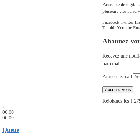
Passionné de digital 
plusieurs vies au se
Facebook
Twitter
In
Tumblr
Youtube
Ema
Abonnez-vo
Recevez une notifi
par email.
Adresse e-mail
Abonnez-vous
Rejoignez les 1 27
-
00:00
00:00
Queue