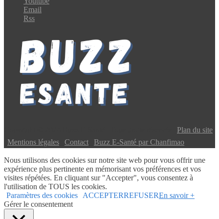
Youtube
Email
Rss
Copyright © 2024 Buzz E-Santé | Tous droits réservés |
Plan du site
|
Mentions légales
|
Contact
|
Buzz E-Santé par Chanfimao
Nous utilisons des cookies sur notre site web pour vous offrir une
expérience plus pertinente en mémorisant vos préférences et vos
visites répétées. En cliquant sur "Accepter", vous consentez à
l'utilisation de TOUS les cookies.
Paramètres des cookies
ACCEPTER
REFUSER
En savoir +
Gérer le consentement