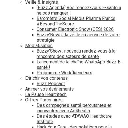
Veille & Insights
[Buzz Agenda] Vos rendez-vous E-santé à
ne pas manquer !
Baromètre Social Media Pharma France
#BeyondTheScore
Consumer Electronic Show (CES) 2026
Buzzy’News : la veille au service de votre
stratégie
Médiatisation
Buzzy’Show : nouveau rendez-vous à la
rencontre des acteurs de santé
Lancement de la chaîne WhatsApp Buzz E-
santé !
Programme Workfluenceurs
Enrichir vos contenus
Buzz Podcast
Animer vos événements
La Pause Healthtech
Offres Partenaires
Des campagnes santé percutantes et
innovantes avec Ad4health
Des études avec ATAWAO Healthcare
Institute
Hack Your Care : des solutions pour la